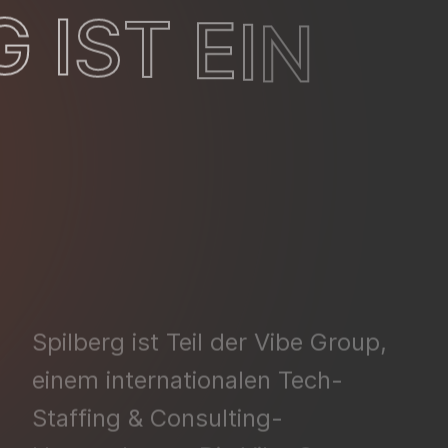
G
I
S
T
E
I
N
Spilberg ist Teil der Vibe Group,
einem internationalen Tech-
Staffing & Consulting-