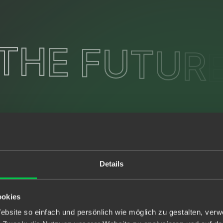
T
H
E
F
U
T
U
R
ie
Details
r
 der
ookies
e
bsite so einfach und persönlich wie möglich zu gestalten, ver