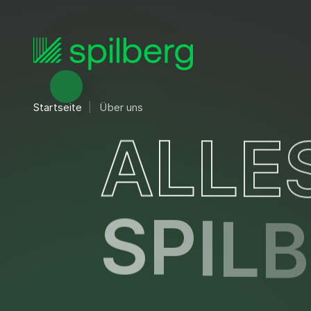
Startseite
Über uns
A
L
L
E
S
P
I
L
B