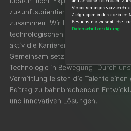
besten Tech-Expert:innen mit
und ähnliche Techniken. Zum
Verbesserungen vorzunehmen, 
zukunftsorientierten Unternehmen
Zielgruppen in den sozialen 
zusammen. Wir leisten unseren Beit
Besuchs nur wesentliche und 
Datenschutzerklärung
.
technologischen Fortschritt und förd
aktiv die Karrieren ambitionierter Tale
Gemeinsam setzen wir die Zukunft d
Technologie in Bewegung. Durch uns
Vermittlung leisten die Talente einen
Beitrag zu bahnbrechenden Entwick
und innovativen Lösungen.