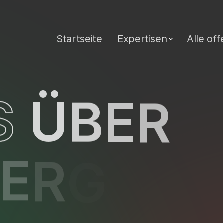
Startseite
Expertisen
Alle of
S
Ü
B
E
R
E
R
G