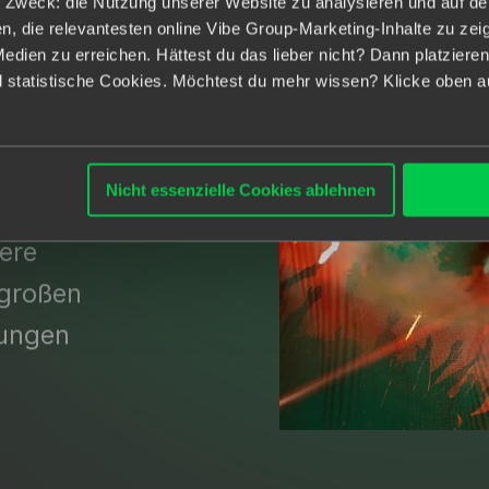
 Zweck: die Nutzung unserer Website zu analysieren und auf de
die relevantesten online Vibe Group-Marketing-Inhalte zu zeig
Medien zu erreichen. Hättest du das lieber nicht? Dann platziere
rag zum
statistische Cookies. Möchtest du mehr wissen? Klicke oben auf
ern
nte.
Nicht essenzielle Cookies ablehnen
er
ere
 großen
lungen