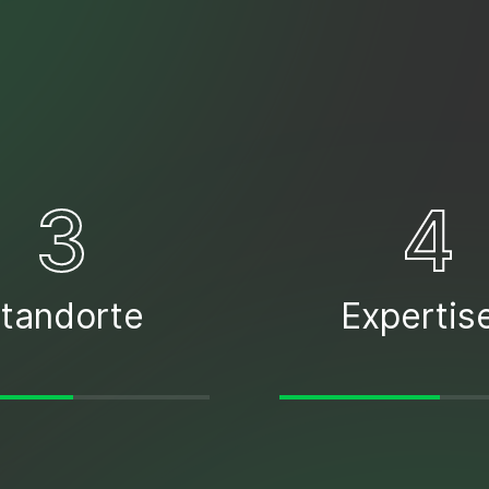
3
4
tandorte
Expertis