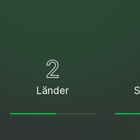
2
Länder
S