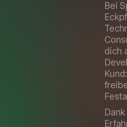
Bei S
Eckpf
Techn
Consu
dich a
Devel
Kund:
freib
Festa
Dank 
Erfah