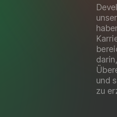
Devel
unser
haben
Karri
berei
darin
Übere
und s
zu er