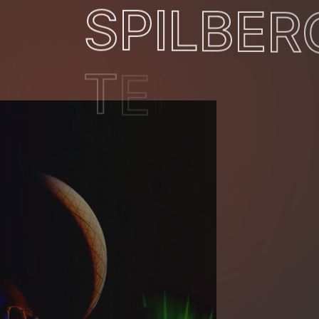
S
P
I
L
B
E
R
T
E
I
L