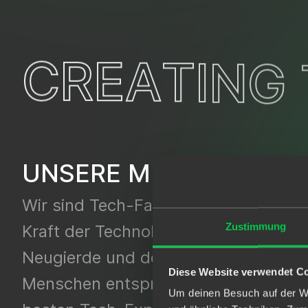
C
R
E
A
T
I
N
G
UNSERE MISSION
Wir sind Tech-Fans. Wir glauben an d
Zustimmung
Kraft der Technologie. Etwas, das de
Neugierde und dem Einfallsreichtum
Diese Website verwendet C
Menschen entspringt. Wir bringen di
Um deinen Besuch auf der We