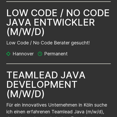
L
O
W
C
O
D
E
/
N
O
C
O
D
E
J
A
V
A
E
N
T
W
I
C
K
L
E
R
(
M
/
W
/
D
)
Low Code / No Code Berater gesucht!
Hannover
Permanent
T
E
A
M
L
E
A
D
J
A
V
A
D
E
V
E
L
O
P
M
E
N
T
(
M
/
W
/
D
)
Für ein innovatives Unternehmen in Köln suche
ich einen erfahrenen Teamlead Java (m/w/d),