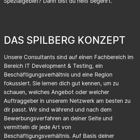
Spezialgebiet? Dann bist du heiß begehrt.
D
A
S
S
P
I
L
B
E
R
G
K
O
N
Z
E
P
T
Unsere Consultants sind auf einen Fachbereich im
Bereich IT Development & Testing, ein
Beschäftigungsverhältnis und eine Region
fokussiert. Sie lernen dich gut kennen, um zu
schauen, welches Angebot oder welcher
Auftraggeber in unserem Netzwerk am besten zu
dir passt. Wir sind während und nach dem
Bewerbungsverfahren an deiner Seite und
vermitteln dir jede Art von
Beschäftigungsverhältnis. Auf Basis deiner