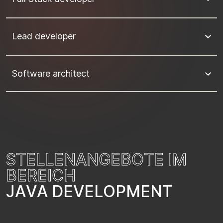
Lead developer
Software architect
S
T
E
L
L
E
N
A
N
G
E
B
O
T
E
I
M
B
E
R
E
I
C
H
J
A
V
A
D
E
V
E
L
O
P
M
E
N
T