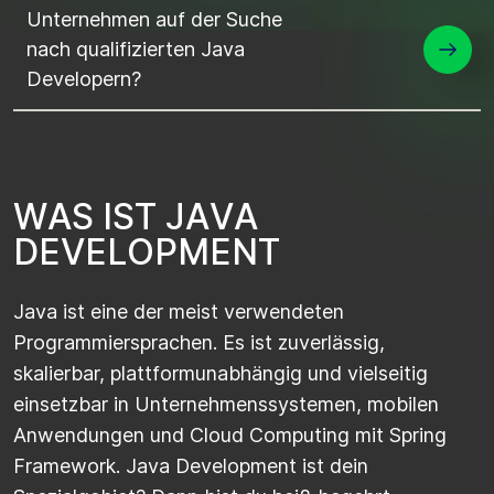
Unternehmen auf der Suche
nach qualifizierten Java
Developern?
W
A
S
I
S
T
J
A
V
A
D
E
V
E
L
O
P
M
E
N
T
Java ist eine der meist verwendeten
Programmiersprachen. Es ist zuverlässig,
skalierbar, plattformunabhängig und vielseitig
einsetzbar in Unternehmenssystemen, mobilen
Anwendungen und Cloud Computing mit Spring
Framework. Java Development ist dein