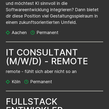
und möchtest KI sinnvoll in die
Softwareentwicklung integrieren? Dann bietet
dir diese Position viel Gestaltungsspielraum in
einem zukunftsorientierten Umfeld.
Aachen
Permanent
I
T
C
O
N
S
U
L
T
A
N
T
(
M
/
W
/
D
)
-
R
E
M
O
T
E
remote - fühlt sich aber nicht so an
Köln
Permanent
F
U
L
L
S
T
A
C
K