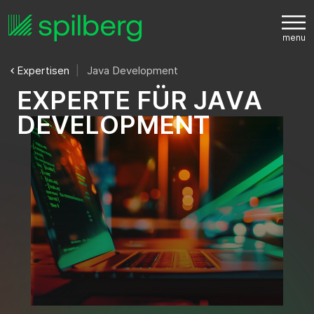
Expertisen
Java Development
E
X
P
E
R
T
E
F
Ü
R
J
A
V
A
D
E
V
E
L
O
P
M
E
N
T