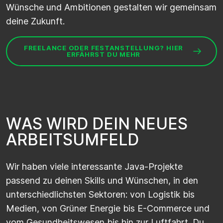
Wünsche und Ambitionen gestalten wir gemeinsam
deine Zukunft.
FREELANCE ODER FESTANSTELLUNG? HIER
ERFÄHRST DU MEHR
W
A
S
W
I
R
D
D
E
I
N
N
E
U
E
S
A
R
B
E
I
T
S
U
M
F
E
L
D
Wir haben viele interessante Java-Projekte
passend zu deinen Skills und Wünschen, in den
unterschiedlichsten Sektoren: von Logistik bis
Medien, von Grüner Energie bis E-Commerce und
vom Gesundheitswesen bis hin zur Luftfahrt. Du