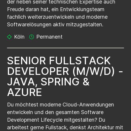
der neben seiner technischen Expertise auch
Freude daran hat, ein Entwicklungsteam
fachlich weiterzuentwickeln und moderne
Softwarelösungen aktiv mitzugestalten.
Köln
Permanent
S
E
N
I
O
R
F
U
L
L
S
T
A
C
K
D
E
V
E
L
O
P
E
R
(
M
/
W
/
D
)
-
J
A
V
A
,
S
P
R
I
N
G
&
A
Z
U
R
E
Du möchtest moderne Cloud-Anwendungen
entwickeln und den gesamten Software
Development Lifecycle mitgestalten? Du
arbeitest gerne Fullstack, denkst Architektur mit