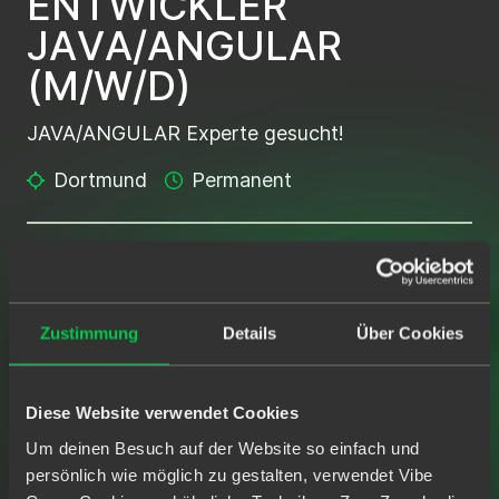
E
N
T
W
I
C
K
L
E
R
J
A
V
A
/
A
N
G
U
L
A
R
(
M
/
W
/
D
)
JAVA/ANGULAR Experte gesucht!
Dortmund
Permanent
SCHAUE DIR ALLE JAVA DEVELOPEMENT
JOBS AN
Zustimmung
Details
Über Cookies
Diese Website verwendet Cookies
Um deinen Besuch auf der Website so einfach und
persönlich wie möglich zu gestalten, verwendet Vibe
G
R
O
SS
E
A
U
S
W
A
H
L
A
N