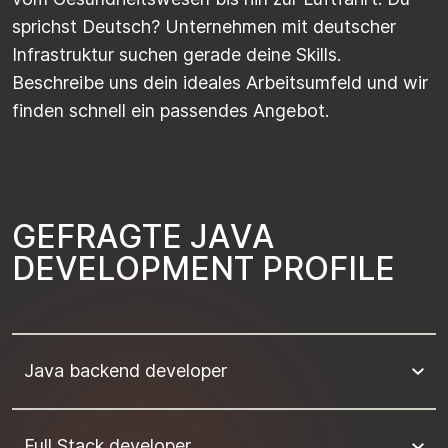
sprichst Deutsch? Unternehmen mit deutscher
Infrastruktur suchen gerade deine Skills.
Beschreibe uns dein ideales Arbeitsumfeld und wir
finden schnell ein passendes Angebot.
G
E
F
R
A
G
T
E
J
A
V
A
D
E
V
E
L
O
P
M
E
N
T
P
R
O
F
I
L
E
Java backend developer
Full Stack developer