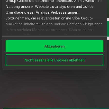
Group Cookies und ähnliche Techniken. Zum Zweck: die
A
R
B
E
I
T
G
E
B
E
R
N
.
Nutzung unserer Website zu analysieren und auf der
Grundlage dieser Analyse Verbesserungen
vorzunehmen, die relevantesten online Vibe Group-
Marketing-Inhalte zu zeigen und die richtigen Zielgruppen
in den sozialen Medien zu erreichen. Hättest du das
lieber nicht? Dann platzieren wir während deines
Besuchs nur wesentliche und statistische Cookies.
Akzeptieren
Möchtest du mehr wissen? Klicke oben auf „Details“ oder
Von Start-ups bis Multinationals – unser Netzwerk
lies unser
Datenschutzerklärung
.
hat sie alle. Hier eine Auswahl unserer Partner.
Nicht essenzielle Cookies ablehnen