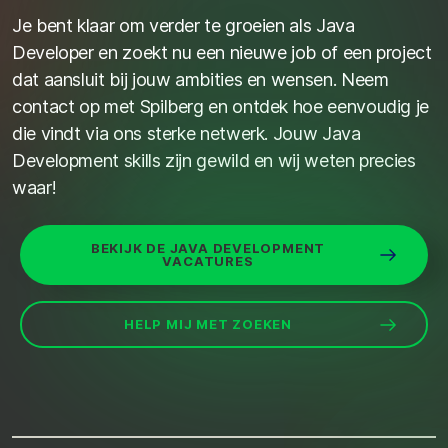
Je bent klaar om verder te groeien als Java
D
eveloper en zoekt nu een
nieuwe
job of
een
project
d
at
aansluit bij jouw ambities en wensen. Neem
contact op
met
Spilberg
en ontdek hoe
eenvoudig
je
d
ie vindt via
ons
sterke netwerk. Jouw Java
Development skills zijn gewild en wij weten precies
waar!
BEKIJK DE JAVA DEVELOPMENT
VACATURES
HELP MIJ MET ZOEKEN