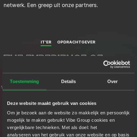
netwerk. Een greep uit onze partners.
IT'ER
OPDRACHTGEVER
T
T
H
H
E
E
E
E
X
X
P
P
E
E
R
R
I
I
E
E
N
N
C
C
E
E
O
O
F
F
J
A
V
A
D
E
M
V
S
E
C
L
O
A
P
N
E
T
R
W
S
E
E
R
R
P
G
-
E
I
Y
T
M
A
N
A
G
E
R
F
R
A
N
K
Toestemming
Details
Over
Deze website maakt gebruik van cookies
Om je bezoek aan de website zo makkelijk en persoonlijk
mogelijk te maken gebruikt Vibe Group cookies en
vergelijkbare technieken. Met als doel: het
analyseren van het gebruik van onze website en op basis