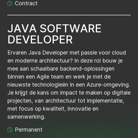
Contract
J
A
V
A
S
O
F
T
W
A
R
E
D
E
V
E
L
O
P
E
R
Ervaren Java Developer met passie voor cloud
en moderne architectuur? In deze rol bouw je
mee aan schaalbare backend-oplossingen
binnen een Agile team en werk je met de
nieuwste technologieën in een Azure-omgeving.
Je krijgt de kans om impact te maken op digitale
projecten, van architectuur tot implementatie,
met focus op kwaliteit, innovatie en
samenwerking.
Permanent