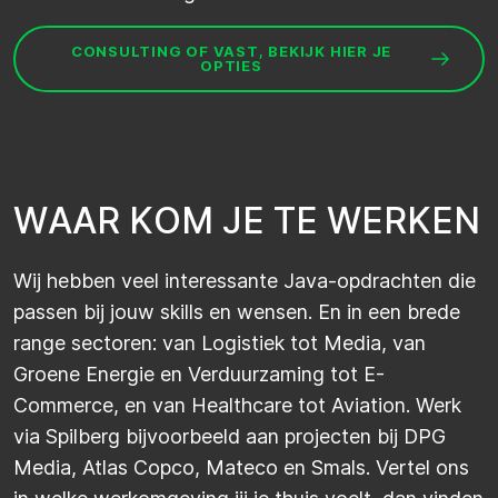
CONSULTING OF VAST, BEKIJK HIER JE
OPTIES
W
A
A
R
K
O
M
J
E
T
E
W
E
R
K
E
N
Wij hebben veel interessante Java-opdrachten die
passen bij jouw skills en wensen. En in een brede
range sectoren: van Logistiek tot Media, van
Groene Energie en
Verduurzaming
tot E-
Commerce, en van Healthcare tot
Aviation
.
Werk
via
Spilberg
bijvoorbeeld aan projecten bij
DPG
Media, Atlas
Copco
,
Mateco
en
Smals
.
Vertel ons