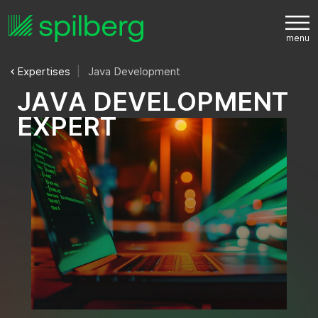
Expertises
Java Development
J
A
V
A
D
E
V
E
L
O
P
M
E
N
T
E
X
P
E
R
T