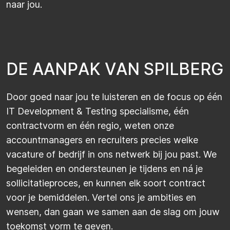
naar jou.
D
E
A
A
N
P
A
K
V
A
N
S
P
I
L
B
E
R
G
Door goed naar jou te luisteren en de focus op één
IT Development & Testing specialisme, één
contractvorm en één regio, weten onze
accountmanagers en
recruiters
precies welke
vacature of bedrijf in ons netwerk bij jou past. We
begeleiden en ondersteunen je tijdens en ná je
sollicitatieproces, en kunnen elk soort contract
voor je bemiddelen. Vertel ons je ambities en
wensen, dan gaan we samen aan de slag om jouw
toekomst vorm te geven
.