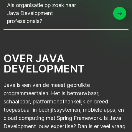
Als organisatie op zoek naar
Java Development
professionals?
O
V
E
R
J
A
V
A
D
E
V
E
L
O
P
M
E
N
T
Java is een van de meest gebruikte
programmeertalen. Het is betrouwbaar,
schaalbaar, platformonafhankelijk en breed
toepasbaar in bedrijfssystemen, mobiele apps, en
cloud
computing met Spring Framework. Is Java
Development jouw expertise? Dan is er veel vraag