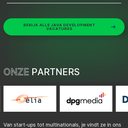
BEKIJK ALLE JAVA DEVELOPMENT
VACATURES
O
N
Z
E
P
A
R
T
N
E
R
S
…
Van start-ups tot multinationals, je vindt ze in ons