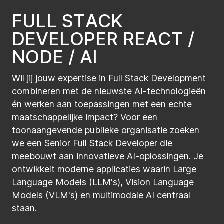
creëren zonder in te boeten op kwaliteit.
ontwikkelteams en bevorder je best
practices
.
F
U
L
L
S
T
A
C
K
Je stimuleert samenwerking en innovatie, terwijl
D
E
V
E
L
O
P
E
R
R
E
A
C
T
/
je zorgt voor schaalbare en efficiënte
N
O
D
E
/
A
I
oplossingen.
Wil jij jouw expertise in Full Stack Development
combineren met de nieuwste AI-technologieën
én werken aan toepassingen met een echte
maatschappelijke impact? Voor een
toonaangevende publieke organisatie zoeken
we een Senior Full Stack Developer die
meebouwt aan innovatieve AI-oplossingen. Je
ontwikkelt moderne applicaties waarin Large
Language Models (LLM's), Vision Language
Models (VLM's) en multimodale AI centraal
staan.