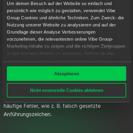
Um deinen Besuch auf der Website so einfach und
persönlich wie möglich zu gestalten, verwendet Vibe
Group Cookies und ähnliche Techniken. Zum Zweck: die
5
.
J
S
O
N
F
O
R
M
A
T
T
E
R
:
Nutzung unserer Website zu analysieren und auf der
J
S
O
N
-
D
A
T
E
I
E
N
L
E
S
B
A
R
Grundlage dieser Analyse Verbesserungen
U
N
D
D
E
B
U
G
-
B
A
R
M
A
C
H
E
N
vorzunehmen, die relevantesten online Vibe Group-
Marketing-Inhalte zu zeigen und die richtigen Zielgruppen
in den sozialen Medien zu erreichen. Hättest du das
JSON-Dateien können schwierig zu lesen sein,
lieber nicht? Dann platzieren wir während deines
aber JSON Formatter & Validator macht es
Besuchs nur wesentliche und statistische Cookies.
einfach. Dieses Tool, das größtenteils Open-
Akzeptieren
Möchtest du mehr wissen? Klicke oben auf „Details“ oder
Source ist, formatiert JavaScript Object Notation-
lies unser
Datenschutzerklärung
.
Dateien automatisch in lesbaren Code, sodass sie
Nicht essenzielle Cookies ablehnen
leicht zu debuggen sind. Es korrigiert sogar
häufige Fehler, wie z. B. falsch gesetzte
Anführungszeichen.