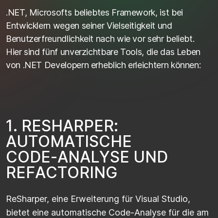
.NET, Microsofts beliebtes Framework, ist bei
Entwicklern wegen seiner Vielseitigkeit und
Benutzerfreundlichkeit nach wie vor sehr beliebt.
Hier sind fünf unverzichtbare Tools, die das Leben
von .NET Developern erheblich erleichtern können:
1
.
R
E
S
H
A
R
P
E
R
:
A
U
T
O
M
A
T
I
S
C
H
E
C
O
D
E
-
A
N
A
L
Y
S
E
U
N
D
R
E
F
A
C
T
O
R
I
N
G
ReSharper, eine Erweiterung für Visual Studio,
bietet eine automatische Code-Analyse für die am