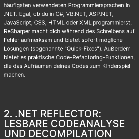
häufigsten verwendeten Programmiersprachen in
.NET. Egal, ob du in C#, VB.NET, ASP.NET,
JavaScript, CSS, HTML oder XML programmierst,
ReSharper macht dich während des Schreibens auf
Fehler aufmerksam und bietet sofort mögliche
Lösungen (sogenannte "Quick-Fixes"). Außerdem
bietet es praktische Code-Refactoring-Funktionen,
die das Aufräumen deines Codes zum Kinderspiel
machen.
2
.
.
N
E
T
R
E
F
L
E
C
T
O
R
:
L
E
S
B
A
R
E
C
O
D
E
A
N
A
L
Y
S
E
U
N
D
D
E
C
O
M
P
I
L
A
T
I
O
N