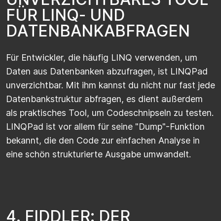
F
Ü
R
L
I
N
Q
-
U
N
D
D
A
T
E
N
B
A
N
K
A
B
F
R
A
G
E
N
Für Entwickler, die häufig LINQ verwenden, um
Daten aus Datenbanken abzufragen, ist LINQPad
unverzichtbar. Mit ihm kannst du nicht nur fast jede
Datenbankstruktur abfragen, es dient außerdem
als praktisches Tool, um Codeschnipseln zu testen.
LINQPad ist vor allem für seine "Dump"-Funktion
bekannt, die den Code zur einfachen Analyse in
eine schön strukturierte Ausgabe umwandelt.
4
.
F
I
D
D
L
E
R
:
D
E
R