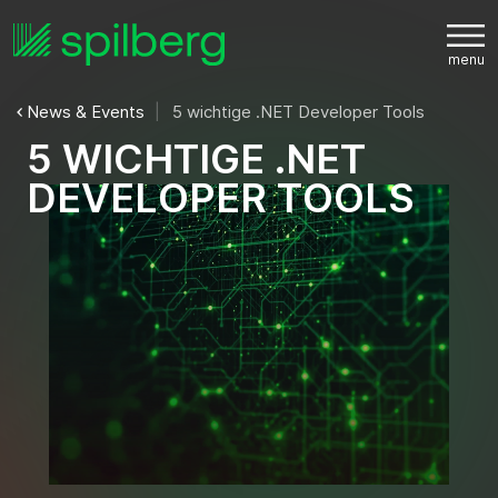
News & Events
5 wichtige .NET Developer Tools
5
W
I
C
H
T
I
G
E
.
N
E
T
D
E
V
E
L
O
P
E
R
T
O
O
L
S