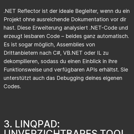
.NET Reflector ist der ideale Begleiter, wenn du ein
Projekt ohne ausreichende Dokumentation vor dir
hast. Diese Erweiterung analysiert .NET-Code und
erzeugt lesbaren Code – beides ganz automatisch.
Es ist sogar möglich, Assemblies von
Drittanbietern nach C#, VB.NET oder IL zu
dekompilieren, sodass du einen Einblick in ihre
Funktionsweise und verfügbaren APIs erhältst. Sie
unterstützt auch das Debugging deines eigenen
Codes.
3
.
L
I
N
Q
P
A
D
:
U
N
V
E
R
Z
I
C
H
T
B
A
R
E
S
T
O
O
L