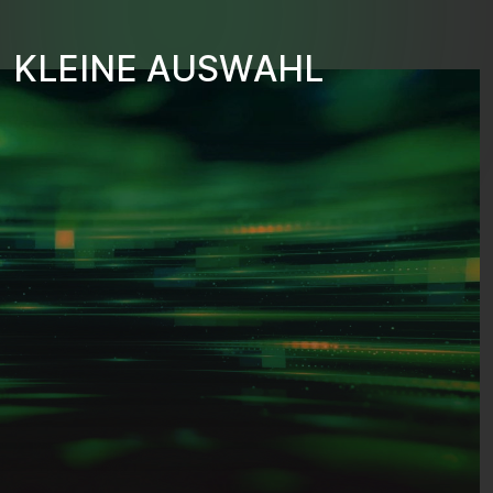
K
L
E
I
N
E
A
U
S
W
A
H
L