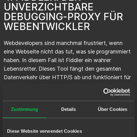
U
N
V
E
R
Z
I
C
H
T
B
A
R
E
D
E
B
U
G
G
I
N
G
-
P
R
O
X
Y
F
Ü
R
W
E
B
E
N
T
W
I
C
K
L
E
R
Webdevelopers sind manchmal frustriert, wenn
eine Webseite nicht das tut, was sie programmiert
haben. In diesem Fall ist Fiddler ein wahrer
Lebensretter. Dieses Tool fängt den gesamten
Datenverkehr über HTTP/S ab und funktioniert für
alle Arten von Anwendungen: Web, Mobile und
Desktop. Mit dem Auto-Responder kann Fiddler als
Remote-Server für das Debugging dienen. Seit
Zustimmung
Details
Über Cookies
2020 gibt es auch Fiddler Everywhere, das mit
Windows, macOS und Linux kompatibel ist.
Diese Website verwendet Cookies