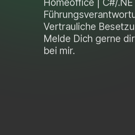
Homeoffice | C#/.NE
Führungsverantwortu
Vertrauliche Besetz
Melde Dich gerne dir
bei mir.
D
E
I
N
P
R