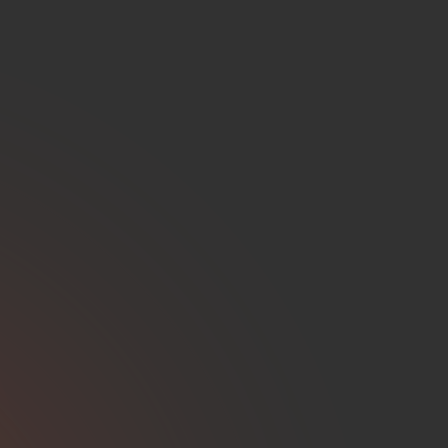
e Entwicklungsteams
eld
office & 1 Tag pro Woche in
t viel Einfluss auf Organisation und
 jemanden im Kopf? Ich freue mich