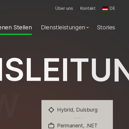
Über uns
Kontakt
DE
fenen Stellen
Dienstleistungen
Stories
H
S
L
E
I
T
U
W
I
C
K
L
U
Hybrid, Duisburg
Permanent, .NET