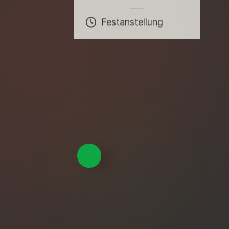
(
M
/
W
/
Festanstellung
JETZT BEWERBEN