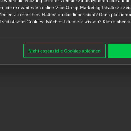
 Zweck: die Nutzung unserer Website zu analysieren und auf de
Verantwortung für Software
die relevantesten online Vibe Group-Marketing-Inhalte zu zeig
Medien zu erreichen. Hättest du das lieber nicht? Dann platziere
technische Standards
statistische Cookies. Möchtest du mehr wissen? Klicke oben auf
Strategische Weiterentwic
Planung von Kapazitäten, R
Förderung moderner Engine
Nicht essenzielle Cookies ablehnen
ZusammenarbeitDas bring
Mehrjährige Erfahrung in 
C#/.NET
Erfahrung in der Führung
Ausgeprägtes Architekturv
Erfahrung mit agilen Met
Fähigkeit, technische und