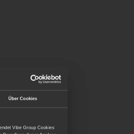
gesamten Entwicklungsbereichs
tes Softwareunternehmen suchen wir
önlichkeit, die technologische
rbeiterführung verbindet.Deine
hrere Entwicklungsteams und
it Architektur, Produktmanagement
ie Weiterentwicklung einer
rise-Software. Dabei übernimmst Du
Über Cookies
iche Führung mehrerer
wendet Vibe Group Cookies