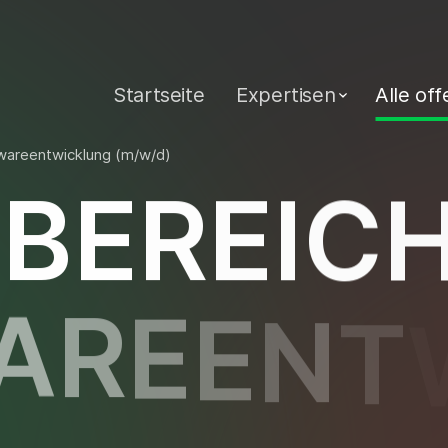
Startseite
Expertisen
Alle of
twareentwicklung (m/w/d)
B
E
R
E
I
C
A
R
E
E
N
T