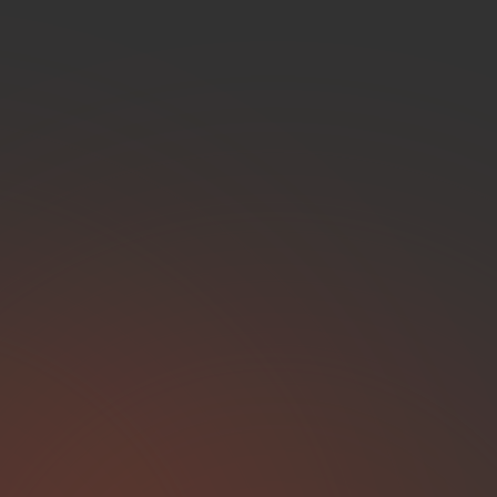
Verantwortung für mehrer
Modernes Technologieumf
Hybridmodell: 4 Tage Home
Duisburg
Langfristige Perspektive mi
TechnologieInteresse oder
auf Deine Nachricht.