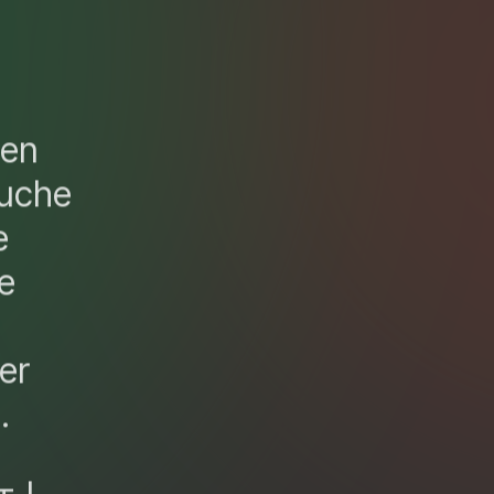
ten
suche
e
e
er
.