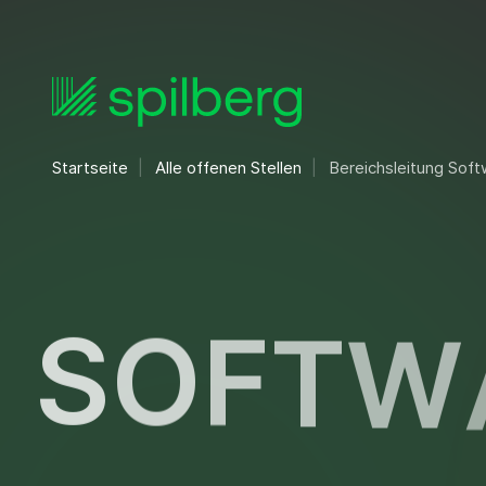
Startseite
Alle offenen Stellen
Bereichsleitung Sof
S
O
F
T
W