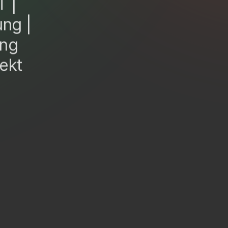
T |
ng |
ung
ekt
O
F
I
L
A
L
S