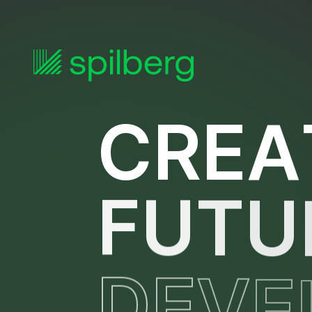
C
R
E
A
F
U
T
U
D
E
V
E