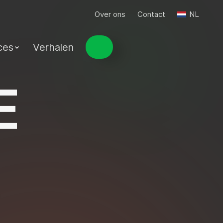
Over ons
Contact
NL
ces
Verhalen
E
T
&