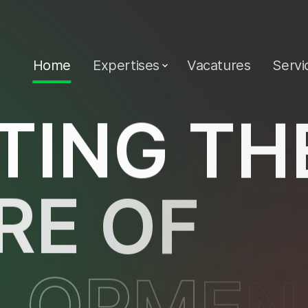
Home
Expertises
Vacatures
Servi
T
I
N
G
T
H
R
E
O
F
L
O
P
M
E
N