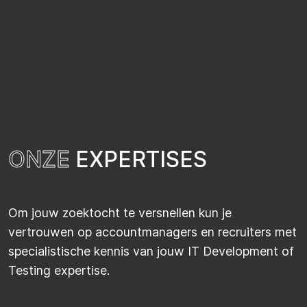
O
N
Z
E
E
X
P
E
R
T
I
S
E
S
Om jouw zoektocht te versnellen kun je
vertrouwen op accountmanagers en recruiters met
specialistische kennis van jouw IT Development of
Testing expertise.