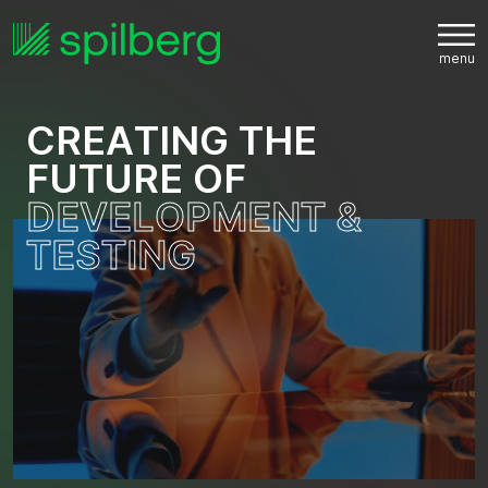
C
R
E
A
T
I
N
G
T
H
E
F
U
T
U
R
E
O
F
D
E
V
E
L
O
P
M
E
N
T
&
T
E
S
T
I
N
G