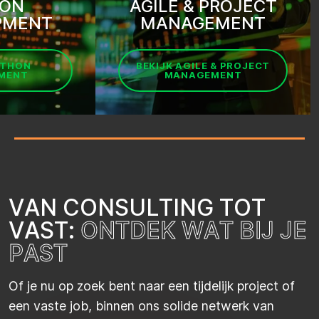
ON
AGILE & PROJECT
PMENT
MANAGEMENT
YTHON
BEKIJK AGILE & PROJECT
MENT
MANAGEMENT
V
A
N
C
O
N
S
U
L
T
I
N
G
T
O
T
V
A
S
T
:
O
N
T
D
E
K
W
A
T
B
I
J
J
E
P
A
S
T
Of je nu op zoek bent naar een tijdelijk project of
een vaste job, binnen ons solide netwerk van