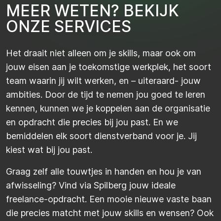
M
E
E
R
W
E
T
E
N
?
B
E
K
I
J
K
O
N
Z
E
S
E
R
V
I
C
E
S
Het draait niet alleen om je skills, maar ook om
jouw eisen aan je toekomstige werkplek, het soort
team waarin jij wilt werken, en – uiteraard- jouw
ambities. Door de tijd te nemen jou goed te leren
kennen, kunnen we je koppelen aan de organisatie
en opdracht die precies bij jou past. En we
bemiddelen elk soort dienstverband voor je. Jij
kiest wat bij jou past.
Graag zelf alle touwtjes in handen en hou je van
afwisseling? Vind via Spilberg jouw ideale
freelance-opdracht. Een mooie nieuwe vaste baan
die precies matcht met jouw skills en wensen? Ook