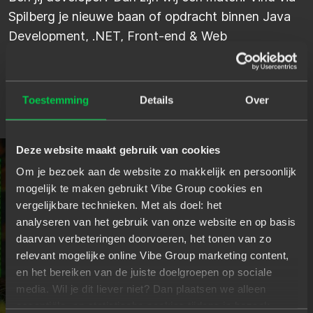
Spilberg je nieuwe baan of opdracht binnen Java
Development, .NET, Front-end & Web
Development, Mendix & Low-code, Mobile
Development, Python Development en Testing.
Ons netwerk wacht op jou.
Toestemming
Details
Over
Deze website maakt gebruik van cookies
Om je bezoek aan de website zo makkelijk en persoonlijk
mogelijk te maken gebruikt Vibe Group cookies en
vergelijkbare technieken. Met als doel: het
analyseren van het gebruik van onze website en op basis
daarvan verbeteringen doorvoeren, het tonen van zo
relevant mogelijke online Vibe Group marketing content,
en het bereiken van de juiste doelgroepen op sociale
media. Wil je dit liever niet? Dan plaatsen we alleen
essentiële- en statistische cookies tijdens je bezoek.