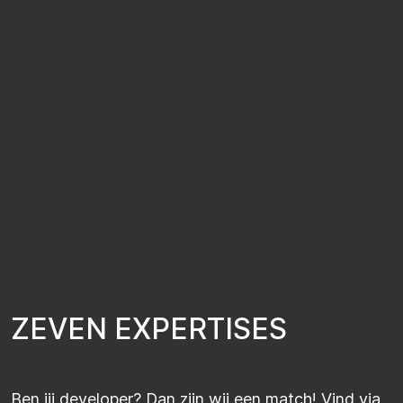
Z
E
V
E
N
E
X
P
E
R
T
I
S
E
S
Ben jij developer? Dan zijn wij een match! Vind via