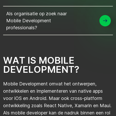
Als organisatie op zoek naar
Mobile Development
professionals?
W
A
T
I
S
M
O
B
I
L
E
D
E
V
E
L
O
P
M
E
N
T
?
Mobile Development omvat het ontwerpen,
ontwikkelen en implementeren van native apps
voor iOS en Android. Maar ook cross-platform
ontwikkeling zoals React Native, Xamarin en Maui.
Als mobile developer kan de nadruk binnen een rol