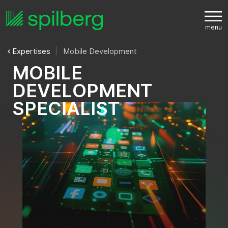
Expertises
Mobile Development
M
O
B
I
L
E
D
E
V
E
L
O
P
M
E
N
T
S
P
E
C
I
A
L
I
S
T