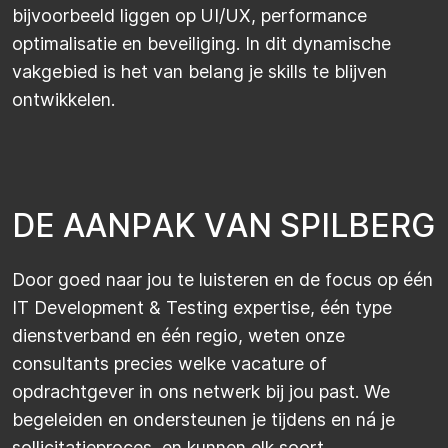
bijvoorbeeld liggen op
UI/UX, performance
optimalisatie en beveiliging. In dit dynamische
vakgebied is het van belang je skills te blijven
ontwikkelen.
D
E
A
A
N
P
A
K
V
A
N
S
P
I
L
B
E
R
G
Door goed naar jou te luisteren en de focus op één
IT Development & Testing expertise, één type
dienstverband en één regio, weten onze
consultants precies welke vacature of
opdrachtgever in ons netwerk bij jou past. We
begeleiden en ondersteunen je tijdens en ná je
sollicitatieproces, en kunnen elk soort