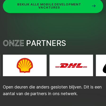
BEKIJK ALLE MOBILE DEVELOPMENT
VACATURES
O
N
Z
E
P
A
R
T
N
E
R
S
Open deuren die anders gesloten blijven. Dit is een
aantal van de partners in ons netwerk.