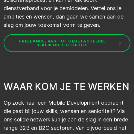
dienstverband voor je bemiddelen. Vertel ons je
ambities en wensen, dan gaan we samen aan de
slag om jouw toekomst vorm te geven.
FREELANCE, VAST OF GEDETACHEERD,
BEKIJK HIER DE OPTIES
W
A
A
R
K
O
M
J
E
T
E
W
E
R
K
E
N
Op zoek naar een Mobile Development opdracht
die past bij jouw skills, wensen en senioriteit? Via
ons solide netwerk kun je aan de slag in een brede
range B2B en B2C sectoren. Van bijvoorbeeld het