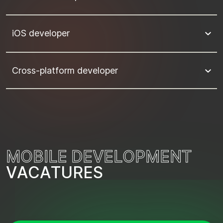
iOS developer
Cross-platform developer
M
O
B
I
L
E
D
E
V
E
L
O
P
M
E
N
T
V
A
C
A
T
U
R
E
S