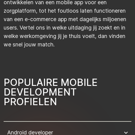
ontwikkelen van een mobile app voor een
zorgplatform, tot het foutloos laten functioneren
van een e-commerce app met dagelijks miljoenen
users. Vertel ons in welke uitdaging jij zoekt en in
welke werkomgeving jij je thuis voelt, dan vinden
we snel jouw match.
P
O
P
U
L
A
I
R
E
M
O
B
I
L
E
D
E
V
E
L
O
P
M
E
N
T
P
R
O
F
I
E
L
E
N
Android developer