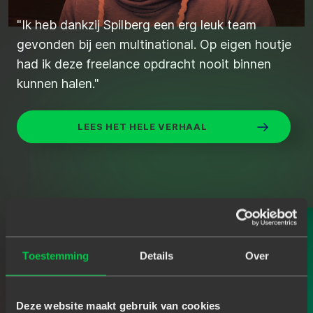
“De juiste kandidaten snel en efficiënt
"Ik heb dankzij Spilberg een erg leuk team
gevonden via Spilberg.”
gevonden bij een multinational. Op eigen houtje
had ik deze freelance opdracht nooit binnen
kunnen halen."
ZO VOND STIJN DE JUISTE JAVA
DEVELOPER
LEES HET HELE VERHAAL
Toestemming
Details
Over
Deze website maakt gebruik van cookies