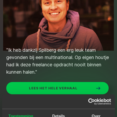
“De juiste kandidaten snel en efficiënt
"Ik heb dankzij Spilberg een erg leuk team
gevonden via Spilberg.”
gevonden bij een multinational. Op eigen houtje
had ik deze freelance opdracht nooit binnen
kunnen halen."
ZO VOND STIJN DE JUISTE JAVA
DEVELOPER
LEES HET HELE VERHAAL
Toestemming
Details
Over