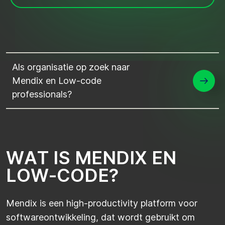
Als organisatie op zoek naar
Mendix en Low-code
professionals?
W
A
T
I
S
M
E
N
D
I
X
E
N
L
O
W
-
C
O
D
E
?
Mendix is een high-productivity platform voor
softwareontwikkeling, dat wordt gebruikt om