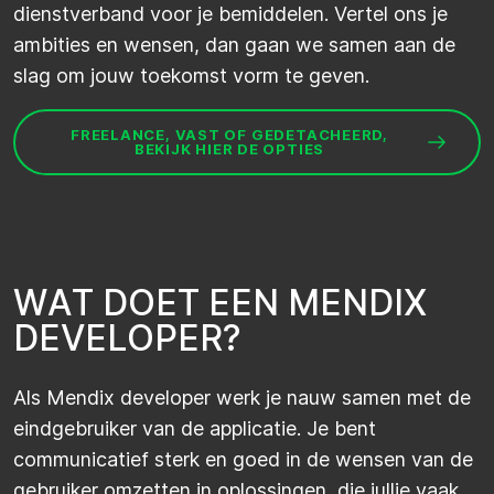
dienstverband voor je bemiddelen. Vertel ons je
ambities en wensen, dan gaan we samen aan de
slag om jouw toekomst vorm te geven.
FREELANCE, VAST OF GEDETACHEERD,
BEKIJK HIER DE OPTIES
W
A
T
D
O
E
T
E
E
N
M
E
N
D
I
X
D
E
V
E
L
O
P
E
R
?
Als Mendix developer werk je nauw samen met de
eindgebruiker van de applicatie. Je bent
communicatief sterk en goed in de wensen van de
gebruiker omzetten in oplossingen, die jullie vaak