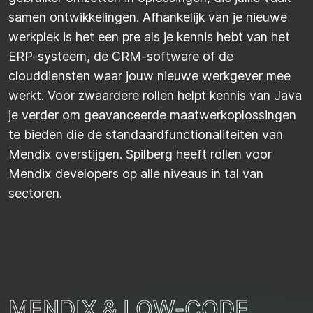
samen ontwikkelingen. Afhankelijk van je nieuwe
werkplek is het een pre als je kennis hebt van het
ERP-systeem, de CRM-software of de
clouddiensten waar jouw nieuwe werkgever mee
werkt. Voor zwaardere rollen helpt kennis van Java
je verder om geavanceerde maatwerkoplossingen
te bieden die de standaardfunctionaliteiten van
Mendix overstijgen. Spilberg heeft rollen voor
Mendix developers op alle niveaus in tal van
sectoren.
M
E
N
D
I
X
&
L
O
W
-
C
O
D
E