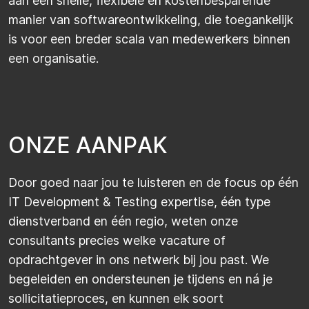
aan een snelle, flexibele en kostenbesparende
manier van softwareontwikkeling, die toegankelijk
is voor een breder scala van medewerkers binnen
een organisatie.
O
N
Z
E
A
A
N
P
A
K
Door goed naar jou te luisteren en de focus op één
IT Development & Testing expertise, één type
dienstverband en één regio, weten onze
consultants precies welke vacature of
opdrachtgever in ons netwerk bij jou past. We
begeleiden en ondersteunen je tijdens en ná je
sollicitatieproces, en kunnen elk soort