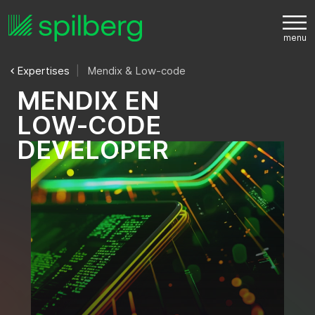
Expertises
Mendix & Low-code
M
E
N
D
I
X
E
N
L
O
W
-
C
O
D
E
D
E
V
E
L
O
P
E
R