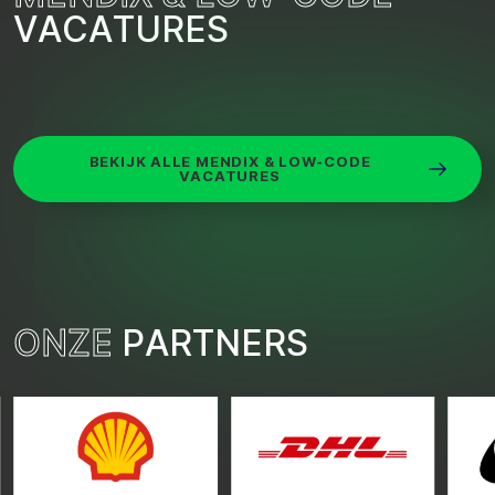
V
A
C
A
T
U
R
E
S
BEKIJK ALLE MENDIX & LOW-CODE
VACATURES
O
N
Z
E
P
A
R
T
N
E
R
S