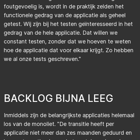
foutgevoelig is, wordt in de praktijk zelden het
functionele gedrag van de applicatie als geheel
getest. Wij zijn bij het testen geïnteresseerd in het
gedrag van de hele applicatie. Dat willen we
constant testen, zonder dat we hoeven te weten
hoe de applicatie dat voor elkaar krijgt. Zo hebben
we al onze tests geschreven."
B
A
C
K
L
O
G
B
I
J
N
A
L
E
E
G
Inmiddels zijn de belangrijkste applicaties helemaal
los van de monoliet. "De transitie heeft per
applicatie niet meer dan zes maanden geduurd en