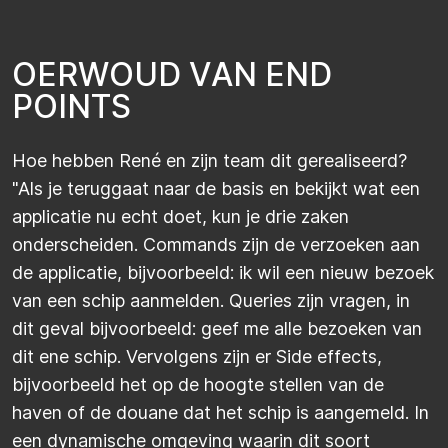
O
E
R
W
O
U
D
V
A
N
E
N
D
P
O
I
N
T
S
Hoe hebben René en zijn team dit gerealiseerd?
"Als je teruggaat naar de basis en bekijkt wat een
applicatie nu echt doet, kun je drie zaken
onderscheiden. Commands zijn de verzoeken aan
de applicatie, bijvoorbeeld: ik wil een nieuw bezoek
van een schip aanmelden. Queries zijn vragen, in
dit geval bijvoorbeeld: geef me alle bezoeken van
dit ene schip. Vervolgens zijn er Side effects,
bijvoorbeeld het op de hoogte stellen van de
haven of de douane dat het schip is aangemeld. In
een dynamische omgeving waarin dit soort