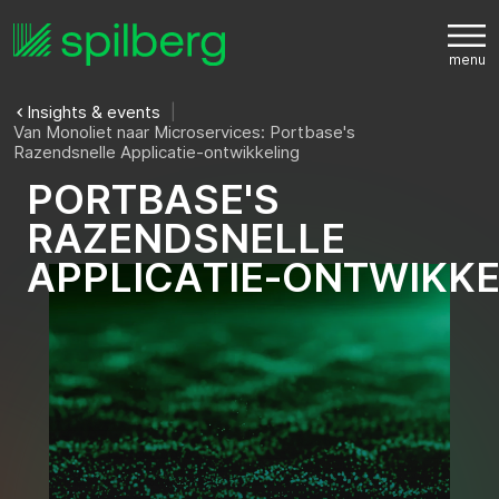
Insights & events
Van Monoliet naar Microservices: Portbase's
Razendsnelle Applicatie-ontwikkeling
P
O
R
T
B
A
S
E
'
S
R
A
Z
E
N
D
S
N
E
L
L
E
A
P
P
L
I
C
A
T
I
E
-
O
N
T
W
I
K
K