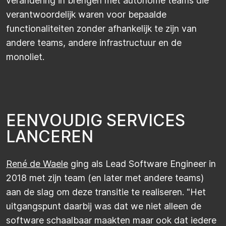
verandering in brengen met autonome teams die
verantwoordelijk waren voor bepaalde
functionaliteiten zonder afhankelijk te zijn van
andere teams, andere infrastructuur en de
monoliet.
E
E
N
V
O
U
D
I
G
S
E
R
V
I
C
E
S
L
A
N
C
E
R
E
N
René de Waele
ging als Lead Software Engineer in
2018 met zijn team (en later met andere teams)
aan de slag om deze transitie te realiseren. "Het
uitgangspunt daarbij was dat we niet alleen de
software schaalbaar maakten maar ook dat iedere