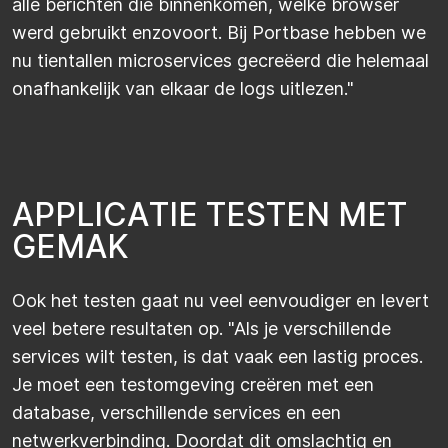
alle berichten die binnenkomen, welke browser
werd gebruikt enzovoort. Bij Portbase hebben we
nu tientallen microservices gecreëerd die helemaal
onafhankelijk van elkaar de logs uitlezen."
A
P
P
L
I
C
A
T
I
E
T
E
S
T
E
N
M
E
T
G
E
M
A
K
Ook het testen gaat nu veel eenvoudiger en levert
veel betere resultaten op. "Als je verschillende
services wilt testen, is dat vaak een lastig proces.
Je moet een testomgeving creëren met een
database, verschillende services en een
netwerkverbinding. Doordat dit omslachtig en