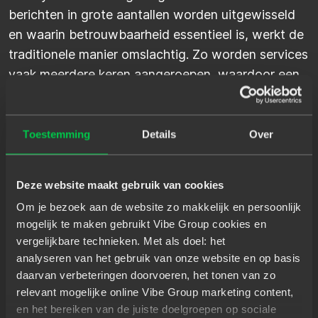
berichten in grote aantallen worden uitgewisseld
en waarin betrouwbaarheid essentieel is, werkt de
traditionele manier omslachtig. Zo worden services
vaak meerdere keren aangeroepen, waardoor een
load balancer nodig is om de zaak in goede banen
te leiden. Doordat je steeds meer end points hebt,
wordt de infrastructuur nodeloos ingewikkeld,
Toestemming
Details
Over
waarbij al die end points ook nog eens beveiligd
moeten worden. Een gespecialiseerd team van
Deze website maakt gebruik van cookies
cloud engineers moet zich met deze zaken
Om je bezoek aan de website zo makkelijk en persoonlijk
bezighouden en dan moet je je product nog
mogelijk te maken gebruikt Vibe Group cookies en
lanceren."
vergelijkbare technieken. Met als doel: het
analyseren van het gebruik van onze website en op basis
daarvan verbeteringen doorvoeren, het tonen van zo
relevant mogelijke online Vibe Group marketing content,
en het bereiken van de juiste doelgroepen op sociale