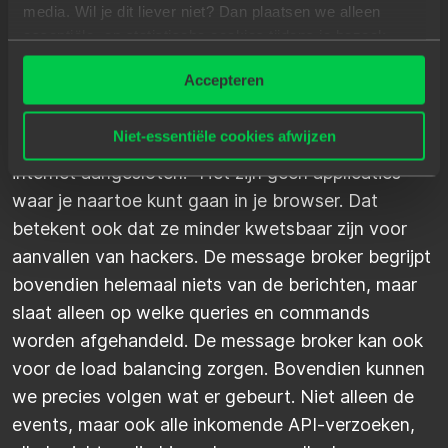
M
I
C
R
O
S
E
R
V
I
C
E
S
media. Wil je dit liever niet? Dan plaatsen we alleen
essentiële- en statistische cookies tijdens je bezoek.
Dit is te voorkomen door de queries en commands
Meer weten? Klik hierboven op 'Details' of lees onze
Accepteren
privacyverklaring
.
af te laten handelen door een centrale message
broker. De verschillende microservices zijn niet aan
Niet-essentiële cookies afwijzen
elkaar geknoopt en zijn geen van alle direct op het
internet aangesloten. "Het zijn geen applicaties
waar je naartoe kunt gaan in je browser. Dat
betekent ook dat ze minder kwetsbaar zijn voor
aanvallen van hackers. De message broker begrijpt
bovendien helemaal niets van de berichten, maar
slaat alleen op welke queries en commands
worden afgehandeld. De message broker kan ook
voor de load balancing zorgen. Bovendien kunnen
we precies volgen wat er gebeurt. Niet alleen de
events, maar ook alle inkomende API-verzoeken,