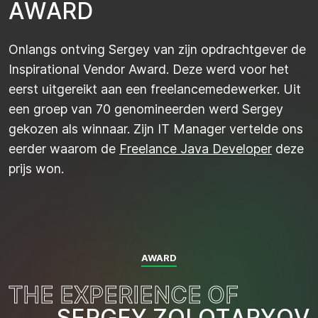
A
W
A
R
D
Onlangs ontving Sergey van zijn opdrachtgever de
Inspirational Vendor Award. Deze werd voor het
eerst uitgereikt aan een freelancemedewerker. Uit
een groep van 70 genomineerden werd Sergey
gekozen als winnaar. Zijn IT Manager vertelde ons
eerder waarom de
Freelance Java Developer
deze
prijs won.
AWARD
T
H
E
E
X
P
E
R
I
E
N
C
E
O
F
S
E
R
G
E
Y
Z
O
L
O
T
A
R
Y
O
V