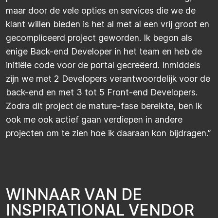
maar door de vele opties en services die we de
klant willen bieden is het al met al een vrij groot en
gecompliceerd project geworden. Ik begon als
enige Back-end Developer in het team en heb de
initiële code voor de portal gecreëerd. Inmiddels
zijn we met 2 Developers verantwoordelijk voor de
back-end en met 3 tot 5 Front-end Developers.
Zodra dit project de mature-fase bereikte, ben ik
ook me ook actief gaan verdiepen in andere
projecten om te zien hoe ik daaraan kon bijdragen.”
W
I
N
N
A
A
R
V
A
N
D
E
I
N
S
P
I
R
A
T
I
O
N
A
L
V
E
N
D
O
R