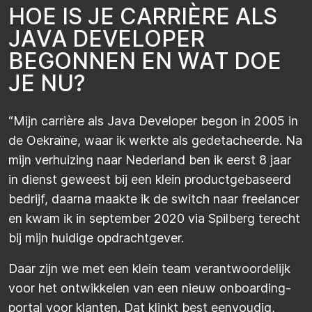
H
O
E
I
S
J
E
C
A
R
R
I
È
R
E
A
L
S
J
A
V
A
D
E
V
E
L
O
P
E
R
B
E
G
O
N
N
E
N
E
N
W
A
T
D
O
E
J
E
N
U
?
​“Mijn carrière als Java Developer begon in 2005 in
de Oekraïne, waar ik werkte als gedetacheerde. Na
mijn verhuizing naar Nederland ben ik eerst 8 jaar
in dienst geweest bij een klein productgebaseerd
bedrijf, daarna maakte ik de switch naar freelancer
en kwam ik in september 2020 via Spilberg terecht
bij mijn huidige opdrachtgever.
Daar zijn we met een klein team verantwoordelijk
voor het ontwikkelen van een nieuw onboarding-
portal voor klanten. Dat klinkt best eenvoudig,