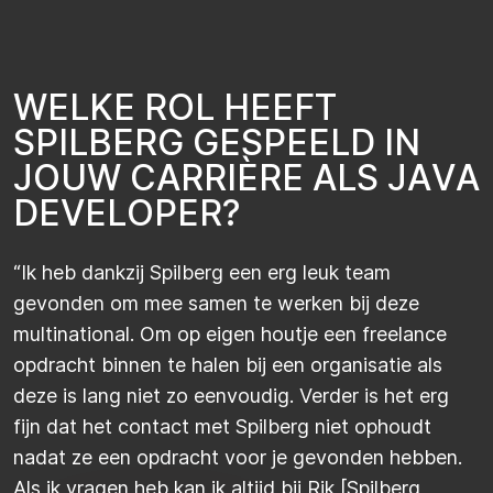
W
E
L
K
E
R
O
L
H
E
E
F
T
S
P
I
L
B
E
R
G
G
E
S
P
E
E
L
D
I
N
J
O
U
W
C
A
R
R
I
È
R
E
A
L
S
J
A
V
A
D
E
V
E
L
O
P
E
R
?
“Ik heb dankzij Spilberg een erg leuk team
gevonden om mee samen te werken bij deze
multinational. Om op eigen houtje een freelance
opdracht binnen te halen bij een organisatie als
deze is lang niet zo eenvoudig. Verder is het erg
fijn dat het contact met Spilberg niet ophoudt
nadat ze een opdracht voor je gevonden hebben.
Als ik vragen heb kan ik altijd bij Rik [Spilberg