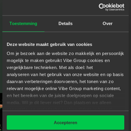
Cloud tech en de next-level deployment en agility
die deze met zich meebrengt. Dat is uiteraard erg
interessant voor mij als developer! Toch is het mijn
Toestemming
Details
Over
indruk dat het over het algemeen steeds
belangrijker wordt om je de zogenaamde ‘soft
Deze website maakt gebruik van cookies
skills’ eigen te maken.”
Om je bezoek aan de website zo makkelijk en persoonlijk
mogelijk te maken gebruikt Vibe Group cookies en
vergelijkbare technieken. Met als doel: het
analyseren van het gebruik van onze website en op basis
C
O
M
M
U
N
I
C
A
T
I
E
I
S
H
E
T
daarvan verbeteringen doorvoeren, het tonen van zo
relevant mogelijke online Vibe Group marketing content,
S
L
E
U
T
E
L
W
O
O
R
D
en het bereiken van de juiste doelgroepen op sociale
media. Wil je dit liever niet? Dan plaatsen we alleen
essentiële- en statistische cookies tijdens je bezoek.
Meer weten? Klik hierboven op 'Details' of lees onze
Accepteren
privacyverklaring
.