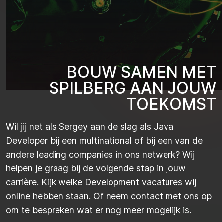
B
O
U
W
S
A
M
E
N
M
E
T
S
P
I
L
B
E
R
G
A
A
N
J
O
U
W
T
O
E
K
O
M
S
T
Wil jij net als Sergey aan de slag als Java
Developer bij een multinational of bij een van de
andere leading companies in ons netwerk? Wij
helpen je graag bij de volgende stap in jouw
carrière. Kijk welke
Development vacatures
wij
online hebben staan. Of neem contact met ons op
om te bespreken wat er nog meer mogelijk is.