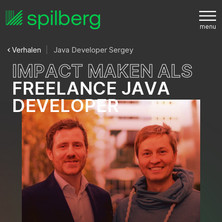
Verhalen
Java Developer Sergey
I
M
P
A
C
T
M
A
K
E
N
A
L
S
F
R
E
E
L
A
N
C
E
J
A
V
A
D
E
V
E
L
O
P
E
R