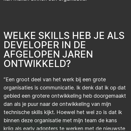
W
E
L
K
E
S
K
I
L
L
S
H
E
B
J
E
A
L
S
D
E
V
E
L
O
P
E
R
I
N
D
E
A
F
G
E
L
O
P
E
N
J
A
R
E
N
O
N
T
W
I
K
K
E
L
D
?
“Een groot deel van het werk bij een grote
organisaties is communicatie. Ik denk dat ik op dat
gebied een grotere ontwikkeling heb doorgemaakt
dan als je puur naar de ontwikkeling van mijn
technische skills kijkt. Hoewel het wel zo is dat ik
binnen deze organisatie met mijn team de kans
krijg als early adopters te werken met de nieuwste