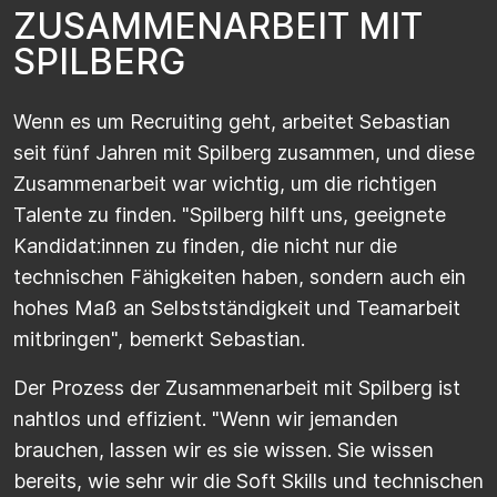
Z
U
S
A
M
M
E
N
A
R
B
E
I
T
M
I
T
S
P
I
L
B
E
R
G
Wenn es um Recruiting geht, arbeitet Sebastian
seit fünf Jahren mit Spilberg zusammen, und diese
Zusammenarbeit war wichtig, um die richtigen
Talente zu finden. "Spilberg hilft uns, geeignete
Kandidat:innen zu finden, die nicht nur die
technischen Fähigkeiten haben, sondern auch ein
hohes Maß an Selbstständigkeit und Teamarbeit
mitbringen", bemerkt Sebastian.
Der Prozess der Zusammenarbeit mit Spilberg ist
nahtlos und effizient. "Wenn wir jemanden
brauchen, lassen wir es sie wissen. Sie wissen
bereits, wie sehr wir die Soft Skills und technischen