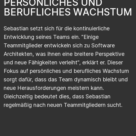
P
E
R
S
Ö
N
L
I
C
H
E
S
U
N
D
B
E
R
U
F
L
I
C
H
E
S
W
A
C
H
S
T
U
M
Sebastian setzt sich für die kontinuierliche
Entwicklung seines Teams ein. "Einige
Teammitglieder entwickeln sich zu
Software
Architekten
, was ihnen eine breitere Perspektive
und neue Fähigkeiten verleiht", erklärt er. Dieser
Fokus auf persönliches und berufliches Wachstum
sorgt dafür, dass das Team dynamisch bleibt und
neue Herausforderungen meistern
kann.
Gleichzeitig bedeutet dies, dass Sebastian
regelmäßig nach neuen Teammitgliedern sucht.