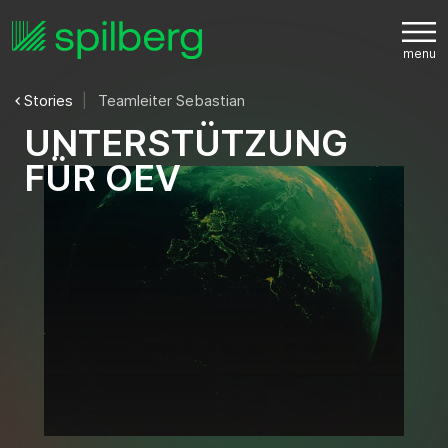
Stories
Teamleiter Sebastian
U
N
T
E
R
S
T
Ü
T
Z
U
N
G
F
Ü
R
O
E
V