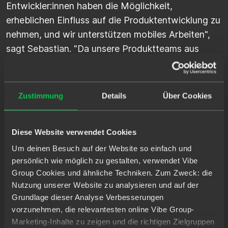
Entwickler:innen haben die Möglichkeit,
erheblichen Einfluss auf die Produktentwicklung zu
nehmen, und wir unterstützen mobiles Arbeiten",
sagt Sebastian. "Da unsere Produktteams aus
Mitarbeiter:innen der Berliner und Düsseldorfer
Büros bestehen, haben wir zusätzliche Teamtage,
an denen sich das gesamte Team vor Ort trifft."
Zustimmung
Details
Über Cookies
Diese Flexibilität und kollaborative Kultur tragen zu
einem stabilen und motivierten Team bei.
Diese Website verwendet Cookies
Die Partnerschaft mit Spilberg war für Sebastian
Um deinen Besuch auf der Website so einfach und
hilfreich beim Aufbau eines stabilen und
persönlich wie möglich zu gestalten, verwendet Vibe
vielseitigen Entwicklungsteams. Indem sie zur
Group Cookies und ähnliche Techniken. Zum Zweck: die
richtigen Zeit die richtigen Kandidat:innen zur
Nutzung unserer Website zu analysieren und auf der
Grundlage dieser Analyse Verbesserungen
Verfügung stellten und die einzigartigen
vorzunehmen, die relevantesten online Vibe Group-
Bedürfnisse der OEV verstanden, hat Spilberg ihm
Marketing-Inhalte zu zeigen und die richtigen Zielgruppen
geholfen, die Herausforderungen der