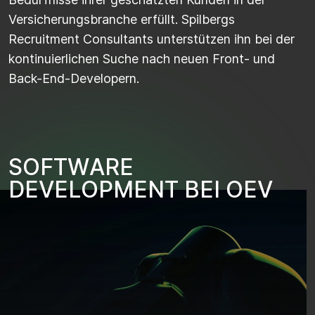
Versicherungsbranche erfüllt.
Spilbergs
Recruitment
Consultants unterstützen ihn bei der
kontinuierlichen Suche nach neuen Front- und
Back-End-
Developer
n
.
S
O
F
T
W
A
R
E
D
E
V
E
L
O
P
M
E
N
T
B
E
I
O
E
V