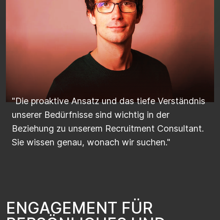
"Die proaktive Ansatz und das tiefe Verständnis
unserer Bedürfnisse sind wichtig in der
Beziehung zu unserem Recruitment Consultant.
Sie wissen genau, wonach wir suchen."
E
N
G
A
G
E
M
E
N
T
F
Ü
R