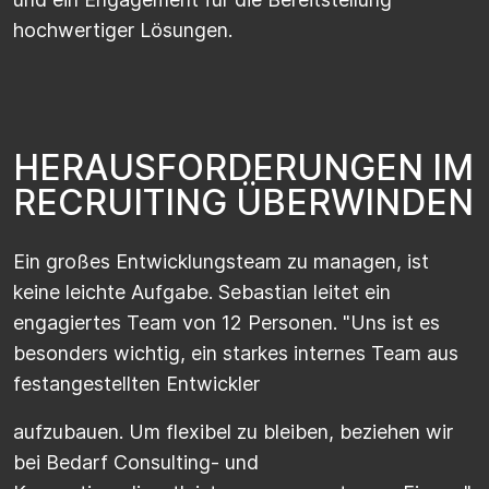
hochwertiger Lösungen.
H
E
R
A
U
S
F
O
R
D
E
R
U
N
G
E
N
I
M
R
E
C
R
U
I
T
I
N
G
Ü
B
E
R
W
I
N
D
E
N
Ein großes Entwicklungsteam zu managen, ist
keine leichte Aufgabe. Sebastian leitet ein
engagiertes Team von 12 Personen. "Uns ist es
besonders wichtig, ein starkes internes Team aus
festangestellten Entwickler
aufzubauen. Um flexibel zu bleiben, beziehen wir
bei Bedarf Consulting- und