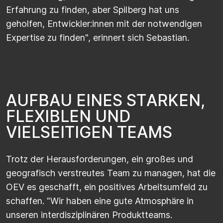
Erfahrung zu finden, aber Spilberg hat uns
geholfen, Entwickler:innen mit der notwendigen
Expertise zu finden", erinnert sich Sebastian.
A
U
F
B
A
U
E
I
N
E
S
S
T
A
R
K
E
N
,
F
L
E
X
I
B
L
E
N
U
N
D
V
I
E
L
S
E
I
T
I
G
E
N
T
E
A
M
S
Trotz der Herausforderungen, ein großes und
geografisch verstreutes Team zu managen, hat die
OEV es geschafft, ein positives Arbeitsumfeld zu
schaffen. "Wir haben eine gute Atmosphäre in
unseren interdisziplinären Produktteams.