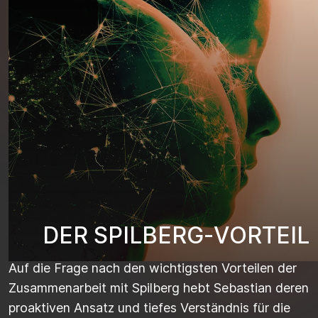
D
E
R
S
P
I
L
B
E
R
G
-
V
O
R
T
E
I
L
Auf die Frage nach den wichtigsten Vorteilen der
Zusammenarbeit mit
Spilberg
hebt Sebastian deren
proaktive
n
Ansatz
und tiefes Verständnis für die