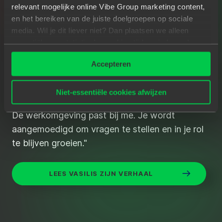
relevant mogelijke online Vibe Group marketing content,
en het bereiken van de juiste doelgroepen op sociale
media. Wil je dit liever niet? Dan plaatsen we alleen
essentiële- en statistische cookies tijdens je bezoek.
Meer weten? Klik hierboven op 'Details' of lees onze
Accepteren
privacyverklaring
.
Niet-essentiële cookies afwijzen
"Ik stapte met hulp van Spilberg over naar Nike.
De werkomgeving past bij me. Je wordt
aangemoedigd om vragen te stellen en in je rol
te blijven groeien."
LEES VASILIS ZIJN VERHAAL