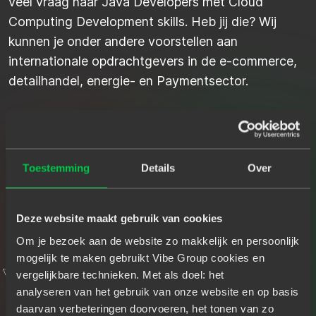
veel vraag naar Java Developers met Cloud
Computing Development skills. Heb jij die? Wij
kunnen je onder andere voorstellen aan
internationale opdrachtgevers in de e-commerce,
detailhandel, energie- en Paymentsector.
Toestemming
Details
Over
IT'ER
T
H
E
E
X
P
E
R
I
E
N
C
E
O
F
Deze website maakt gebruik van cookies
J
A
V
A
D
E
V
E
L
O
P
E
R
V
A
S
I
L
I
S
Om je bezoek aan de website zo makkelijk en persoonlijk
mogelijk te maken gebruikt Vibe Group cookies en
vergelijkbare technieken. Met als doel: het
analyseren van het gebruik van onze website en op basis
daarvan verbeteringen doorvoeren, het tonen van zo