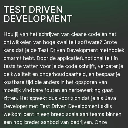
T
E
S
T
D
R
I
V
E
N
D
E
V
E
L
O
P
M
E
N
T
Hou jij van het schrijven van cleane code en het
ontwikkelen van hoge kwaliteit software? Grote
kans dat je de Test Driven Development methodiek
omarmt hebt. Door de applicatiefunctionaliteit in
tests te vatten voor je de code schrijft, verbeter je
de kwaliteit en onderhoudbaarheid, en bespaar je
kostbare tijd die anders in het opsporen van
moeilijk vindbare fouten en herbewerking gaat
zitten. Het spreekt dus voor zich dat je als Java
Developer met Test Driven Development skills
welkom bent in een breed scala aan teams binnen
een nog breder aanbod van bedrijven. Onze