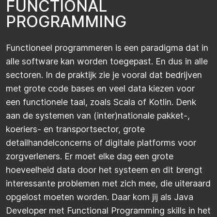
F
U
N
C
T
I
O
N
A
L
P
R
O
G
R
A
M
M
I
N
G
Functioneel programmeren is een paradigma dat in
alle software kan worden toegepast. En dus in alle
sectoren. In de praktijk zie je vooral dat bedrijven
met grote code bases en veel data kiezen voor
een functionele taal, zoals Scala of Kotlin. Denk
aan de systemen van (inter)nationale pakket-,
koeriers- en transportsector, grote
detailhandelconcerns of digitale platforms voor
zorgverleners. Er moet elke dag een grote
hoeveelheid data door het systeem en dit brengt
interessante problemen met zich mee, die uiteraard
opgelost moeten worden. Daar kom jij als Java
Developer met Functional Programming skills in het