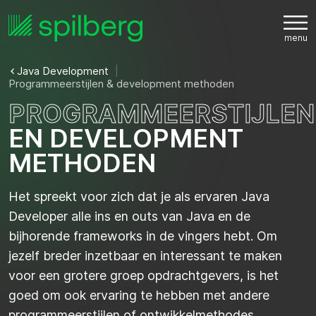
Java Development
Programmeerstijlen & development methoden
P
R
O
G
R
A
M
M
E
E
R
S
T
I
J
L
E
N
E
N
D
E
V
E
L
O
P
M
E
N
T
M
E
T
H
O
D
E
N
Het spreekt voor zich dat je als ervaren Java
Developer alle ins en outs van Java en de
bijhorende frameworks in de vingers hebt. Om
jezelf breder inzetbaar en interessant te maken
voor een grotere groep opdrachtgevers, is het
goed om ook ervaring te hebben met andere
programmeerstijlen of ontwikkelmethodes.