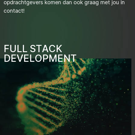
opdrachtgevers komen dan ook graag met jou in
contact! ​
F
U
L
L
S
T
A
C
K
D
E
V
E
L
O
P
M
E
N
T