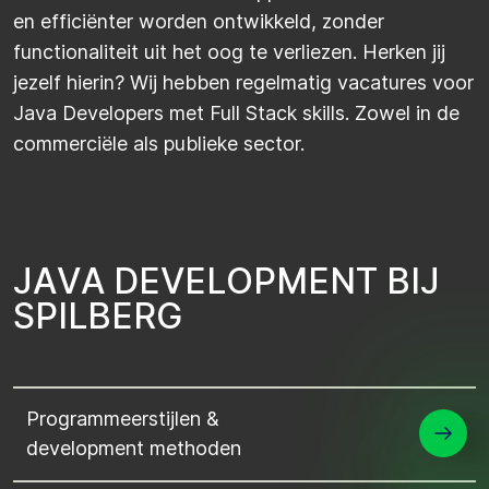
en efficiënter worden ontwikkeld, zonder
functionaliteit uit het oog te verliezen. Herken jij
jezelf hierin? Wij hebben regelmatig vacatures voor
Java Developers met Full Stack skills. Zowel in de
commerciële als publieke sector.
J
A
V
A
D
E
V
E
L
O
P
M
E
N
T
B
I
J
S
P
I
L
B
E
R
G
Programmeerstijlen &
development methoden