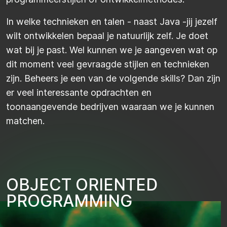
In welke technieken en talen - naast Java -jij jezelf
wilt ontwikkelen bepaal je natuurlijk zelf. Je doet
wat bij je past. Wel kunnen we je aangeven wat op
dit moment veel gevraagde stijlen en technieken
zijn. Beheers je een van de volgende skills? Dan zijn
er veel interessante opdrachten en
toonaangevende bedrijven waaraan we je kunnen
matchen.
O
B
J
E
C
T
O
R
I
E
N
T
E
D
P
R
O
G
R
A
M
M
I
N
G