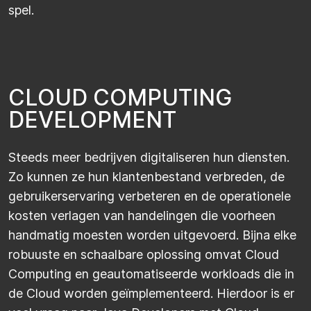
spel.
C
L
O
U
D
C
O
M
P
U
T
I
N
G
D
E
V
E
L
O
P
M
E
N
T
Steeds meer bedrijven digitaliseren hun diensten.
Zo kunnen ze hun klantenbestand verbreden, de
gebruikerservaring verbeteren en de operationele
kosten verlagen van handelingen die voorheen
handmatig moesten worden uitgevoerd. Bijna elke
robuuste en schaalbare oplossing omvat Cloud
Computing en geautomatiseerde workloads die in
de Cloud worden geïmplementeerd. Hierdoor is er