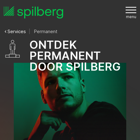
Services
Permanent
O
N
T
D
E
K
P
E
R
M
A
N
E
N
T
D
O
O
R
S
P
I
L
B
E
R
G