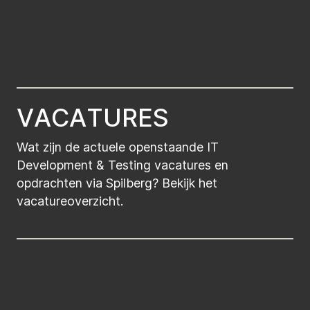
V
A
C
A
T
U
R
E
S
Wat zijn de actuele openstaande IT
Development & Testing vacatures en
opdrachten via Spilberg? Bekijk het
vacatureoverzicht.