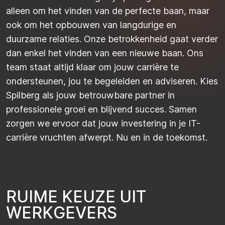
alleen om het vinden van de perfecte baan, maar
ook om het opbouwen van langdurige en
duurzame relaties. Onze betrokkenheid gaat verder
dan enkel het vinden van een nieuwe baan. Ons
team staat altijd klaar om jouw carrière te
ondersteunen, jou te begeleiden en adviseren. Kies
Spilberg als jouw betrouwbare partner in
professionele groei en blijvend succes. Samen
zorgen we ervoor dat jouw investering in je IT-
carrière vruchten afwerpt. Nu en in de toekomst.
R
U
I
M
E
K
E
U
Z
E
U
I
T
W
E
R
K
G
E
V
E
R
S