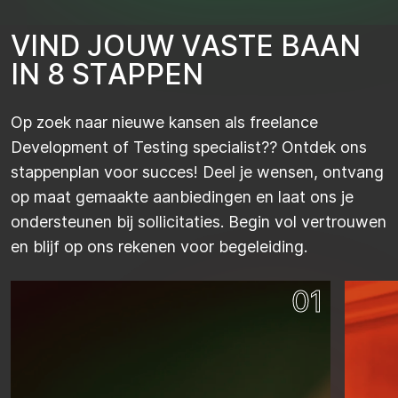
V
I
N
D
J
O
U
W
V
A
S
T
E
B
A
A
N
I
N
8
S
T
A
P
P
E
N
Op zoek naar nieuwe kansen als freelance
Development of Testing specialist?? Ontdek ons
stappenplan voor succes! Deel je wensen, ontvang
op maat gemaakte aanbiedingen en laat ons je
ondersteunen bij sollicitaties. Begin vol vertrouwen
en blijf op ons rekenen voor begeleiding.
01