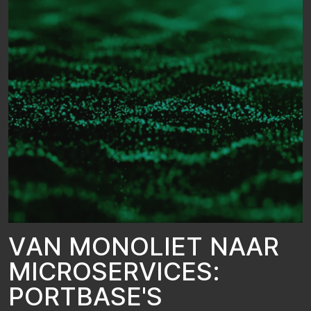
V
A
N
M
O
N
O
L
I
E
T
N
A
A
R
M
I
C
R
O
S
E
R
V
I
C
E
S
:
P
O
R
T
B
A
S
E
'
S