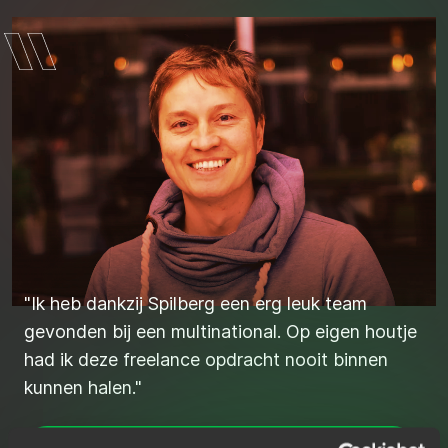
“De juiste kandidaten snel en efficiënt
"Ik heb dankzij Spilberg een erg leuk team
gevonden via Spilberg.”
gevonden bij een multinational. Op eigen houtje
had ik deze freelance opdracht nooit binnen
kunnen halen."
ZO VOND STIJN DE JUISTE JAVA
DEVELOPER