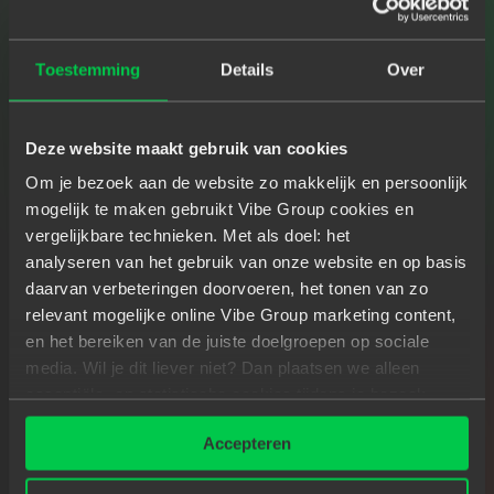
LEES HET HELE VERHAAL
Toestemming
Details
Over
Deze website maakt gebruik van cookies
I
N
S
I
G
H
T
S
&
E
V
E
N
T
S
Om je bezoek aan de website zo makkelijk en persoonlijk
mogelijk te maken gebruikt Vibe Group cookies en
Lees hier over Spilberg evenementen, én de
vergelijkbare technieken. Met als doel: het
nieuwste trends op het gebied van IT
analyseren van het gebruik van onze website en op basis
Development & Testing.
daarvan verbeteringen doorvoeren, het tonen van zo
relevant mogelijke online Vibe Group marketing content,
en het bereiken van de juiste doelgroepen op sociale
media. Wil je dit liever niet? Dan plaatsen we alleen
essentiële- en statistische cookies tijdens je bezoek.
Agile & Product
Insights & events
Meer weten? Klik hierboven op 'Details' of lees onze
Accepteren
privacyverklaring
.