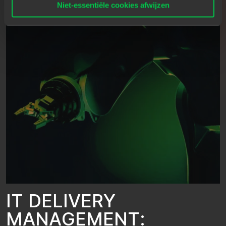
Niet-essentiële cookies afwijzen
I
T
D
E
L
I
V
E
R
Y
M
A
N
A
G
E
M
E
N
T
: