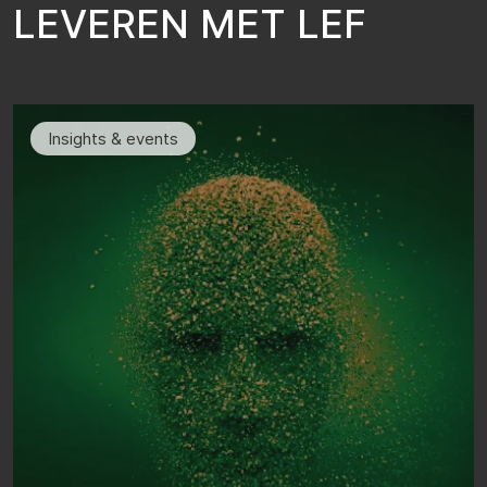
L
E
V
E
R
E
N
M
E
T
L
E
F
Insights & events