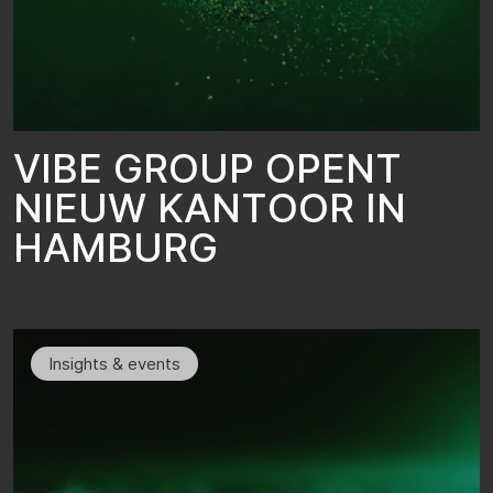
V
I
B
E
G
R
O
U
P
O
P
E
N
T
N
I
E
U
W
K
A
N
T
O
O
R
I
N
H
A
M
B
U
R
G
Insights & events