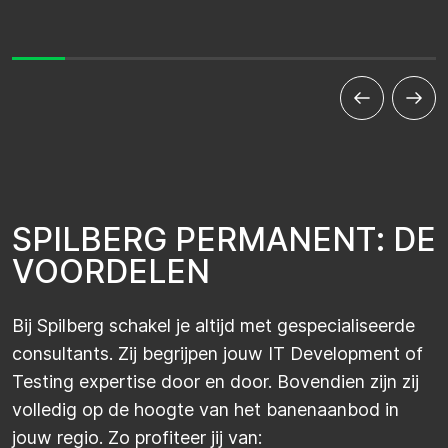
S
P
I
L
B
E
R
G
P
E
R
M
A
N
E
N
T
:
D
E
V
O
O
R
D
E
L
E
N
Bij Spilberg schakel je altijd met gespecialiseerde
consultants. Zij begrijpen jouw IT Development of
Testing expertise door en door. Bovendien zijn zij
volledig op de hoogte van het banenaanbod in
jouw regio. Zo profiteer jij van: