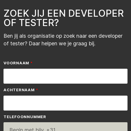
Z
O
E
K
J
I
J
E
E
N
D
E
V
E
L
O
P
E
R
O
F
T
E
S
T
E
R
?
Ben jij als organisatie op zoek naar een developer
of tester? Daar helpen we je graag bij.
VOORNAAM
ACHTERNAAM
TELEFOONNUMMER