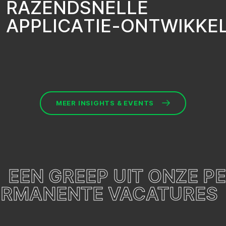
R
A
Z
E
N
D
S
N
E
L
L
E
A
P
P
L
I
C
A
T
I
E
-
O
N
T
W
I
K
K
E
MEER INSIGHTS & EVENTS
EEN GREEP UIT ONZE 
PERMANENTE VACATURES