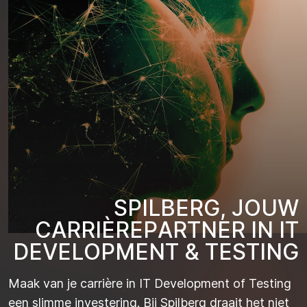
S
P
I
L
B
E
R
G
,
J
O
U
W
C
A
R
R
I
È
R
E
P
A
R
T
N
E
R
I
N
I
T
D
E
V
E
L
O
P
M
E
N
T
&
T
E
S
T
I
N
G
Maak van je carrière in IT Development of Testing
een slimme investering. Bij Spilberg draait het niet