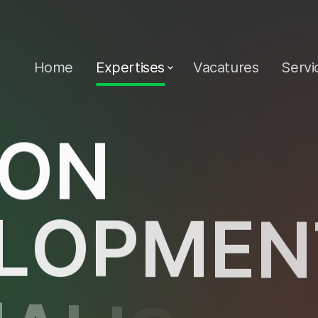
Home
Expertises
Vacatures
Servi
O
N
L
O
P
M
E
N