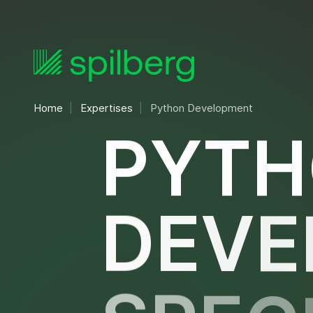
Home
Expertises
Python Development
P
Y
T
H
D
E
V
E