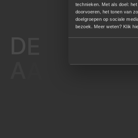
technieken. Met als doel: he
doorvoeren, het tonen van zo
doelgroepen op sociale media.
bezoek. Meer weten? Klik hie
D
E
A
A
N
P
A
K
V
A