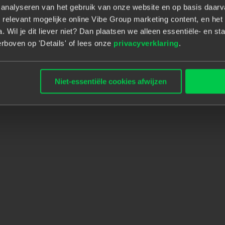
t analyseren van het gebruik van onze website en op basis daar
 relevant mogelijke online Vibe Group marketing content, en het 
 Wil je dit liever niet? Dan plaatsen we alleen essentiële- en sta
rboven op 'Details' of lees onze
privacyverklaring
.
Door goed naar jou te luiste
Niet-essentiële cookies afwijzen
Development & Testing speci
één regio, weten onze consu
opdrachtgever in ons netwer
ondersteunen je tijdens en ná
soort dienstverband voor je 
en wensen, dan gaan we sa
vorm te geven.