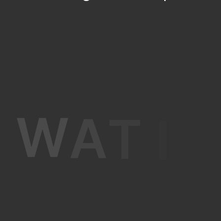
W
A
T
I
S