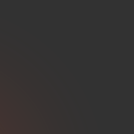
welke werkomgeving jij je th
match.
Als Python Developer bouw je
Met
frameworks
als Django
databases en
API’s
zorg je v
Daarnaast draag je bij aan z
het naadloos integreren van
jou
w skills
om
robuuste softw
presteren in een steeds vera