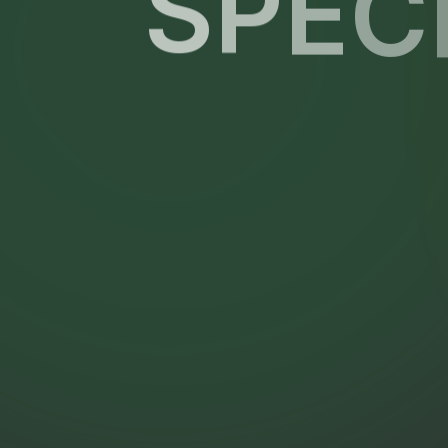
S
P
E
C