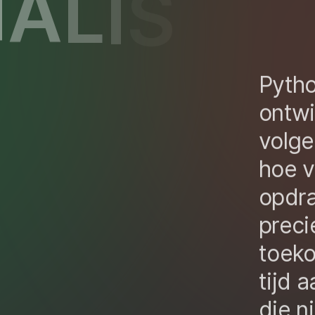
I
A
L
I
S
T
Pytho
ontwi
volge
hoe v
opdra
preci
toek
tijd 
die n