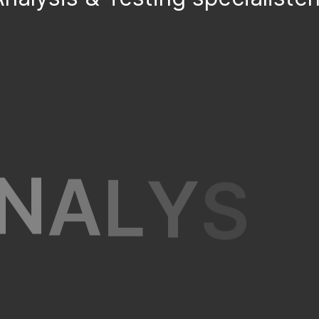
N
A
L
Y
S
I
G