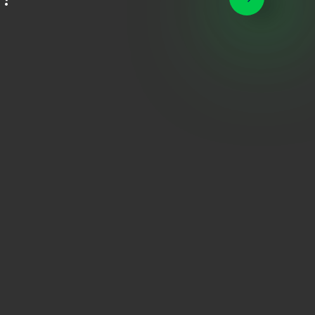
S
O
F