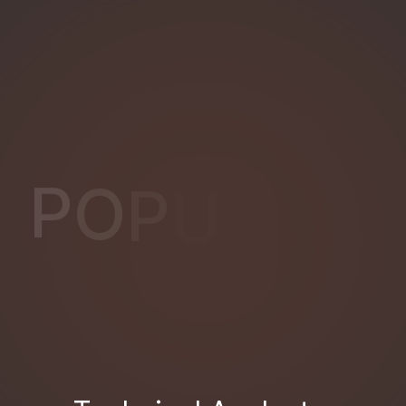
N
P
O
P
U
L
A
I
R
&