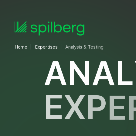
Home
Expertises
Analysis & Testing
A
N
A
L
E
X
P
E