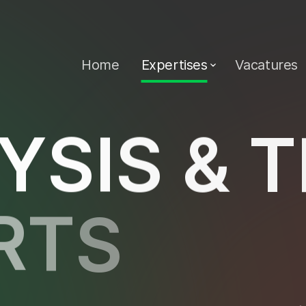
Home
Expertises
Vacatures
Y
S
I
S
&
T
R
T
S