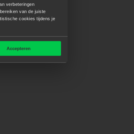
van verbeteringen
bereiken van de juiste
tistische cookies tijdens je
ren en de
focus op één IT
ialisme, één
contractvorm
en één
Accepteren
anagers en
recruiters
precies welke
ns netwerk bij jou past.
We
je tijdens en ná
je sollicitatieproce
s,
t
voor je bemiddelen
.
Vertel ons
je
aan we samen aan
de slag om jouw