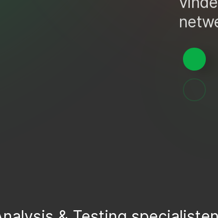
vinde
netw
nalysis & Testing specialiste