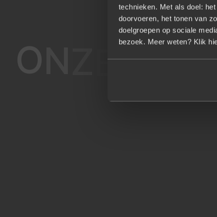
technieken. Met als doel: he
doorvoeren, het tonen van zo
doelgroepen op sociale media.
O
N
Z
E
bezoek. Meer weten? Klik hie
A
A
N
P
A
K