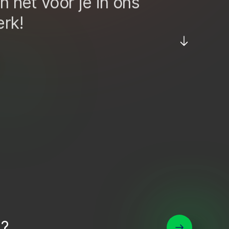
n het
voor je
in
ons
erk
!
n?