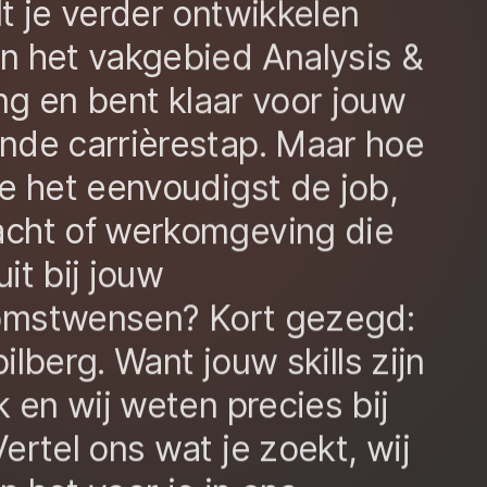
lt je verder ontwikkelen
n het vakgebied
Analysis &
ng
en bent
klaar voor
jouw
ende
carrièrestap
.
Maar
hoe
je het
eenvoudig
st
de
job
,
cht of werkomgeving die
it bij
jouw
omstwensen
?
Kort gezegd:
pilberg
.
Want jouw
skills
zijn
k
en wij weten
precies bij
Vertel ons wat je zoekt
, w
ij