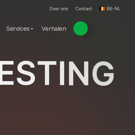
Over ons
Contact
BE-NL
Services
Verhalen
E
S
T
I
N
G