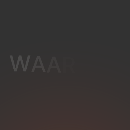
W
A
A
R
K
O
M
J
E
T
E
W
E
R
K
E