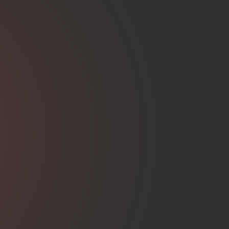
E
A
N
A
L
Y
S
I
S