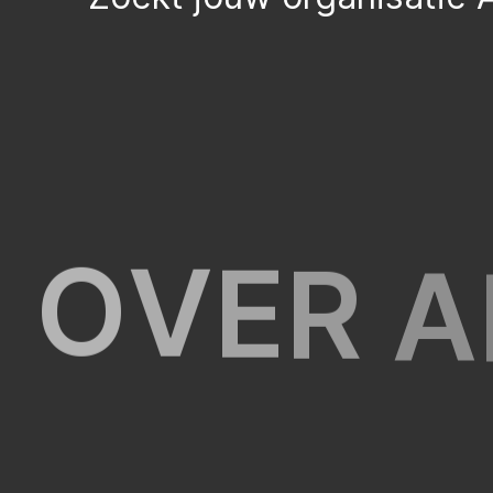
O
V
E
R
A
T
E
S
T
I
N