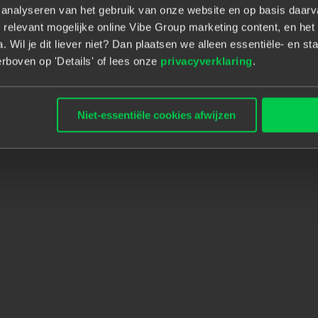
t analyseren van het gebruik van onze website en op basis daar
 relevant mogelijke online Vibe Group marketing content, en het 
 Wil je dit liever niet? Dan plaatsen we alleen essentiële- en sta
rboven op 'Details' of lees onze
privacyverklaring
.
Door goed naar jou te luiste
Development & Testing spec
Niet-essentiële cookies afwijzen
regio, we
ten
onze
accountm
vacature of
welk bedrijf
in o
begeleiden en ondersteunen 
en kunnen elk soort
contrac
ambities en wensen, dan g
toekomst vorm te geven.