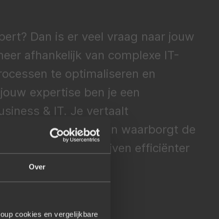
pert
? Dan is er veel vraag naar jouw
meer afhankelijk van complexe IT-
ocessen te optimaliseren en
jou
w
expertise ben je
een
siness & IT.
J
e vertaalt
tionele oplossingen en waarborgt de
e tests, zodat bedrijven efficiënter
Over
oup cookies en vergelijkbare