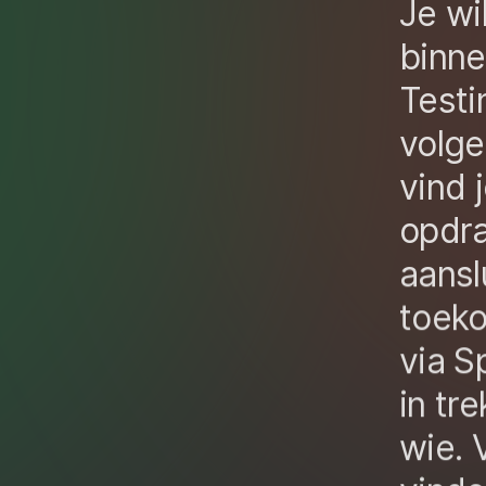
J
e
wi
binne
Testi
volg
vind 
opdra
aanslu
toek
via
S
in tre
wie
.