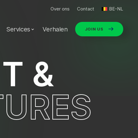
Over ons
Contact
BE-NL
Services
Verhalen
JOIN US
N
T
&
T
U
R
E
S