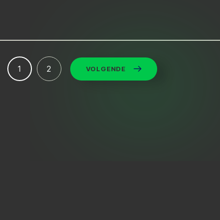
1
2
VOLGENDE