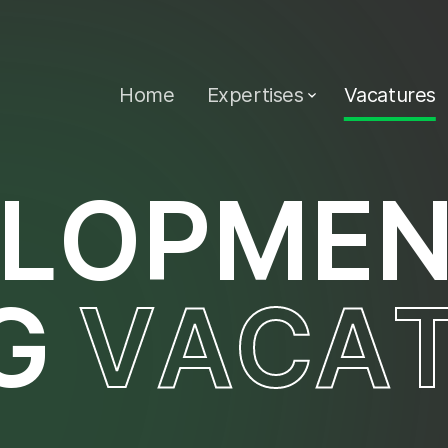
Home
Expertises
Vacatures
L
O
P
M
E
G
V
A
C
A