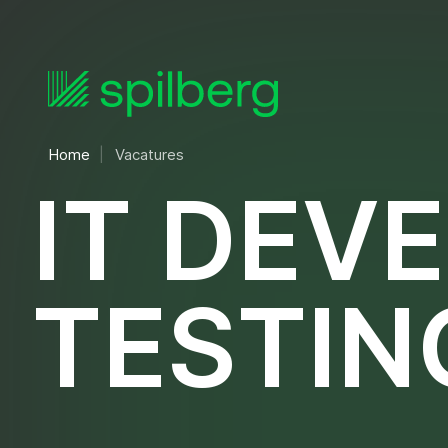
Home
Vacatures
I
T
D
E
V
E
T
E
S
T
I
N