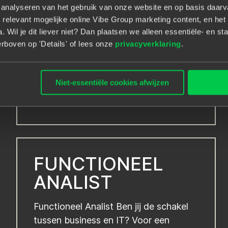
TESTER
t analyseren van het gebruik van onze website en op basis daar
 relevant mogelijke online Vibe Group marketing content, en het 
 Wil je dit liever niet? Dan plaatsen we alleen essentiële- en sta
Ben jij een ervaren
rboven op 'Details' of lees onze
privacyverklaring
.
systeemintegratietester met een
passie voor kwaliteit en complexe IT-
omgevingen?...
Niet-essentiële cookies afwijzen
Freelance/projects
FUNCTIONEEL
ANALIST
Functioneel Analist Ben jij de schakel
tussen business en IT? Voor een