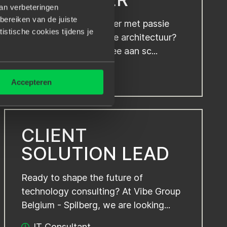
van verbeteringen
bereiken van de juiste
Ervaren Java Developer met passie
tistische cookies tijdens je
voor cloud en moderne architectuur?
In deze rol bouw je mee aan sc...
Vast dienstverband
Accepteren
CLIENT
SOLUTION LEAD
Ready to shape the future of
technology consulting? At Vibe Group
Belgium - Spilberg, we are looking...
IT Consultant