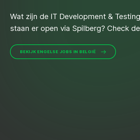
Wat zijn de IT Development & Testin
staan er open via Spilberg? Check de v
BEKIJK ENGELSE JOBS IN BELGIË