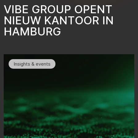
V
I
B
E
G
R
O
U
P
O
P
E
N
T
N
I
E
U
W
K
A
N
T
O
O
R
I
N
H
A
M
B
U
R
G
Insights & events