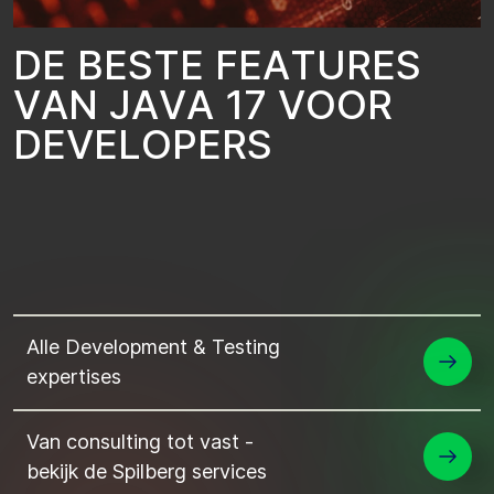
D
E
B
E
S
T
E
F
E
A
T
U
R
E
S
V
A
N
J
A
V
A
1
7
V
O
O
R
D
E
V
E
L
O
P
E
R
S
Alle Development & Testing
expertises
Van consulting tot vast -
bekijk de Spilberg services