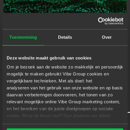
Toestemming
Details
Over
Deze website maakt gebruik van cookies
V
A
N
M
O
N
O
L
I
E
T
N
A
A
R
Om je bezoek aan de website zo makkelijk en persoonlijk
mogelijk te maken gebruikt Vibe Group cookies en
M
I
C
R
O
S
E
R
V
I
C
E
S
:
vergelijkbare technieken. Met als doel: het
P
O
R
T
B
A
S
E
'
S
analyseren van het gebruik van onze website en op basis
daarvan verbeteringen doorvoeren, het tonen van zo
R
A
Z
E
N
D
S
N
E
L
L
E
relevant mogelijke online Vibe Group marketing content,
A
P
P
L
I
C
A
T
I
E
-
O
N
T
W
I
K
K
E
en het bereiken van de juiste doelgroepen op sociale
media. Wil je dit liever niet? Dan plaatsen we alleen
essentiële- en statistische cookies tijdens je bezoek.
Meer weten? Klik hierboven op 'Details' of lees onze