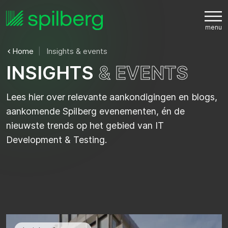
Home
Insights & events
I
N
S
I
G
H
T
S
&
E
V
E
N
T
S
Lees hier over relevante aankondigingen en blogs,
aankomende Spilberg evenementen, én de
nieuwste trends op het gebied van IT
Development & Testing.