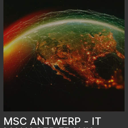
M
S
C
A
N
T
W
E
R
P
-
I
T