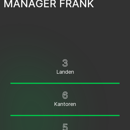
M
A
N
A
G
E
R
F
R
A
N
K
3
Landen
6
Kantoren
5