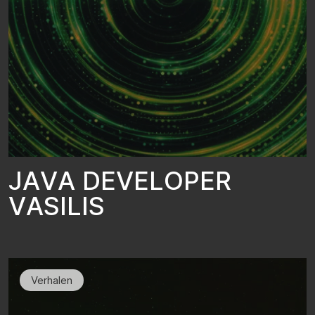
J
A
V
A
D
E
V
E
L
O
P
E
R
V
A
S
I
L
I
S
Verhalen