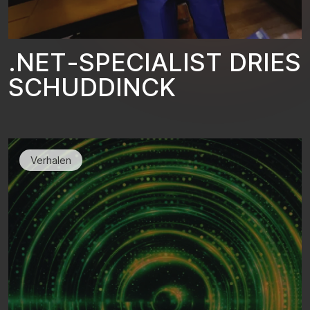
.
N
E
T
-
S
P
E
C
I
A
L
I
S
T
D
R
I
E
S
S
C
H
U
D
D
I
N
C
K
Verhalen