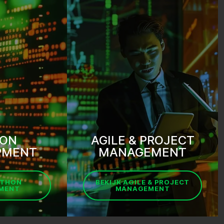
ON
AGILE & PROJECT
PMENT
MANAGEMENT
YTHON
BEKIJK AGILE & PROJECT
MENT
MANAGEMENT