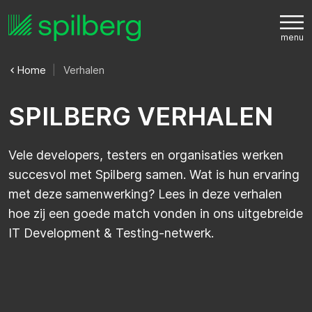
Home
Verhalen
S
P
I
L
B
E
R
G
V
E
R
H
A
L
E
N
Vele developers, testers en organisaties werken
succesvol met Spilberg samen. Wat is hun ervaring
met deze samenwerking? Lees in deze verhalen
hoe zij een goede match vonden in ons uitgebreide
IT Development & Testing-netwerk.