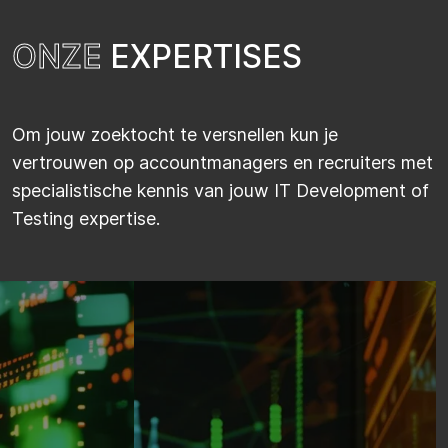
O
N
Z
E
E
X
P
E
R
T
I
S
E
S
Om jouw zoektocht te versnellen kun je
vertrouwen op accountmanagers en recruiters met
specialistische kennis van jouw IT Development of
Testing expertise.