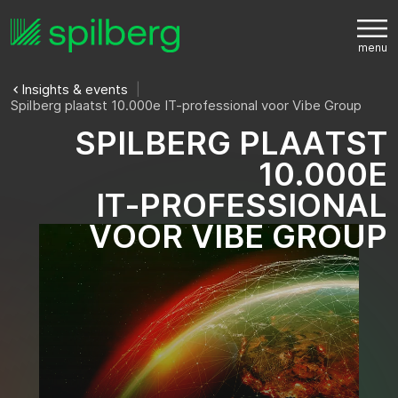
Insights & events
Spilberg plaatst 10.000e IT-professional voor Vibe Group
S
P
I
L
B
E
R
G
P
L
A
A
T
S
T
1
0
.
0
0
0
E
I
T
-
P
R
O
F
E
S
S
I
O
N
A
L
V
O
O
R
V
I
B
E
G
R
O
U
P