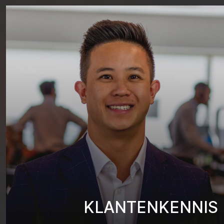
K
L
A
N
T
E
N
K
E
N
N
I
S