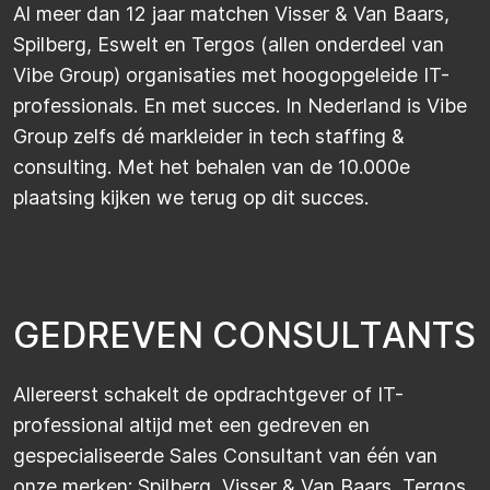
Al meer dan 12 jaar matchen Visser & Van Baars,
Spilberg, Eswelt en Tergos (allen onderdeel van
Vibe Group) organisaties met hoogopgeleide IT-
professionals. En met succes. In Nederland is Vibe
Group zelfs dé markleider in tech staffing &
consulting. Met het behalen van de 10.000e
plaatsing kijken we terug op dit succes.
G
E
D
R
E
V
E
N
C
O
N
S
U
L
T
A
N
T
S
Allereerst schakelt de opdrachtgever of IT-
professional altijd met een gedreven en
gespecialiseerde Sales Consultant van één van
onze merken: Spilberg, Visser & Van Baars, Tergos