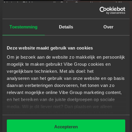
Net als Phi kennen alle Sales Consultants van Vibe
Group hun opdrachtgevers door en door. Alleen zo
wordt de perfecte kandidaat gevonden.
Toestemming
Details
Over
“Ik ken de cultuur en de mensen van het bedrijf
heel goed. Soms voelt het net alsof ik een interne
Deze website maakt gebruik van cookies
werknemer voor hen ben. Daarnaast vind ik
Om je bezoek aan de website zo makkelijk en persoonlijk
persoonlijk contact belangrijk. Dankzij de goede
mogelijk te maken gebruikt Vibe Group cookies en
communicatie en feedback begrepen we elkaar
vergelijkbare technieken. Met als doel: het
gedurende het proces steeds beter. Dit heeft
analyseren van het gebruik van onze website en op basis
bijgedragen aan het succes van de match.”
, legt
daarvan verbeteringen doorvoeren, het tonen van zo
Phi uit.​
relevant mogelijke online Vibe Group marketing content,
en het bereiken van de juiste doelgroepen op sociale
media. Wil je dit liever niet? Dan plaatsen we alleen
essentiële- en statistische cookies tijdens je bezoek.
Meer weten? Klik hierboven op 'Details' of lees onze
T
R
I
P
L
E
N
I
C
H
E
F
O
C
U
S
Accepteren
privacyverklaring
.