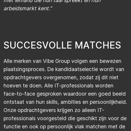
met iemand die hun taal spreekt en hun
arbeidsmarkt kent.”
S
U
C
C
E
S
V
O
L
L
E
M
A
T
C
H
E
S
Alle merken van Vibe Group volgen een bewezen
plaatsingsproces. De kandidaatselectie wordt van
opdrachtgevers overgenomen, zodat zij dit niet
hoeven te doen. Alle IT-professionals worden
face-to-face gesproken waardoor een goed beeld
ontstaat van hun skills, ambities en persoonlijkheid.
Onze opdrachtgevers krijgen zo alleen IT-
professionals voorgesteld die geschikt zijn voor de
functie en ook op persoonlijk vlak matchen met de