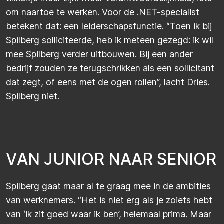
om naartoe te werken. Voor de .NET-specialist
betekent dat: een leiderschapsfunctie. “Toen ik bij
Spilberg
solliciteerde, heb ik meteen gezegd: ik wil
mee
Spilberg
verder uitbouwen. Bij een ander
bedrijf zouden ze terugschrikken als een sollicitant
dat zegt, of eens met de ogen rollen”, lacht Dries.
Spilberg
niet.
V
A
N
J
U
N
I
O
R
N
A
A
R
S
E
N
I
O
R
Spilberg
gaat maar al te graag mee in de ambities
van werknemers. “Het is niet erg als je zoiets hebt
van ‘ik zit goed waar ik ben’, helemaal prima. Maar