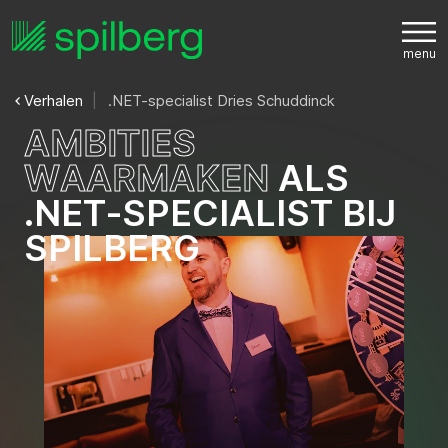
Verhalen
.NET-specialist Dries Schuddinck
A
M
B
I
T
I
E
S
W
A
A
R
M
A
K
E
N
A
L
S
.
N
E
T
-
S
P
E
C
I
A
L
I
S
T
B
I
J
S
P
I
L
B
E
R
G