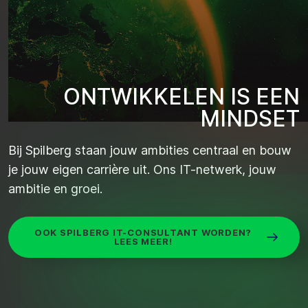
O
N
T
W
I
K
K
E
L
E
N
I
S
E
E
N
M
I
N
D
S
E
T
Bij
Spilberg
staan jouw ambities centraal en bouw
je jouw eigen carrière uit. Ons IT-netwerk, jouw
ambitie en groei.
OOK SPILBERG IT-CONSULTANT WORDEN?
LEES MEER!