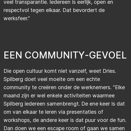
veel transparantie. Iedereen is eerlijk, open en
respectvol tegen elkaar. Dat bevordert de
werksfeer.”
E
E
N
C
O
M
M
U
N
I
T
Y
-
G
E
V
O
E
L
Die open cultuur komt niet vanzelf, weet Dries.
Spilberg
doet veel moeite om een echte
community te creëren onder de werknemers. “Elke
maand zijn er wel enkele activiteiten waarmee
Spilberg
iedereen samenbrengt. De ene keer is dat
om van elkaar te leren via presentaties of
workshops, de andere keer is dat puur voor de
fun
.
Dan doen we een escape room of gaan we samen