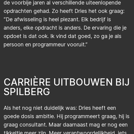
de voorbije jaren al verschillende uiteenlopende
opdrachten gehad. Zo heeft Dries het ook graag:
“De afwisseling is heel plezant. Elk bedrijf is
anders, elke opdracht is anders. De ervaring die je
opdoet is dat ook. Ik vind dat goed, zo ga je als
persoon en programmeur vooruit.”
C
A
R
R
I
È
R
E
U
I
T
B
O
U
W
E
N
B
I
J
S
P
I
L
B
E
R
G
Als het nog niet duidelijk was: Dries heeft een
goede dosis ambitie. Hij programmeert graag, hij is
graag consultant. Maar daarnaast mag er nog een
tikkeltje meer zijn. Meer verantwoordelijkheid, iets