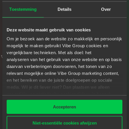
Toestemming
Details
Over
COMMUNITY GEVOEL
T
H
E
E
X
P
E
R
I
E
N
C
E
O
F
Deze website maakt gebruik van cookies
D
R
I
E
S
S
C
H
U
D
D
I
N
C
K
Om je bezoek aan de website zo makkelijk en persoonlijk
mogelijk te maken gebruikt Vibe Group cookies en
vergelijkbare technieken. Met als doel: het
analyseren van het gebruik van onze website en op basis
daarvan verbeteringen doorvoeren, het tonen van zo
relevant mogelijke online Vibe Group marketing content,
en het bereiken van de juiste doelgroepen op sociale
media. Wil je dit liever niet? Dan plaatsen we alleen
essentiële- en statistische cookies tijdens je bezoek.
Meer weten? Klik hierboven op 'Details' of lees onze
Accepteren
privacyverklaring
.
Niet-essentiële cookies afwijzen