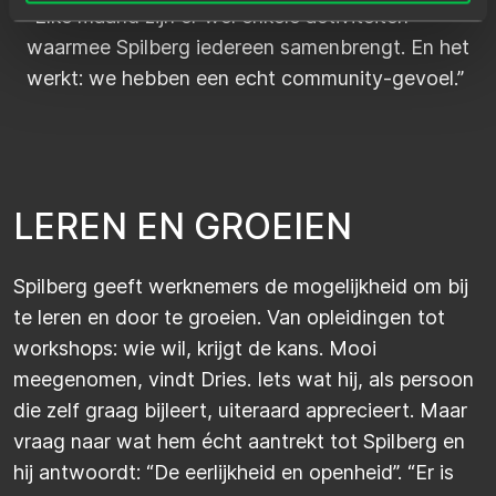
“Elke maand zijn er wel enkele activiteiten
waarmee Spilberg iedereen samenbrengt. En het
werkt: we hebben een echt community-gevoel.”
L
E
R
E
N
E
N
G
R
O
E
I
E
N
Spilberg
geeft werknemers de mogelijkheid om bij
te leren en door te groeien. Van opleidingen tot
workshops: wie wil, krijgt de kans. Mooi
meegenomen, vindt Dries. Iets wat hij, als persoon
die zelf graag bijleert, uiteraard apprecieert. Maar
vraag naar wat hem écht aantrekt tot
Spilberg
en
hij antwoordt: “De eerlijkheid en openheid”. “Er is